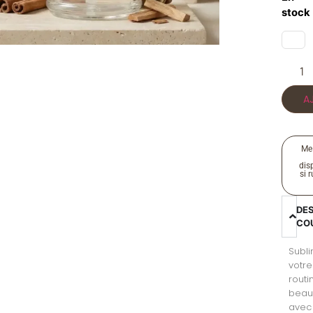
stock
A
Me
disp
si 
DE
CO
Subl
votre
routi
beau
avec