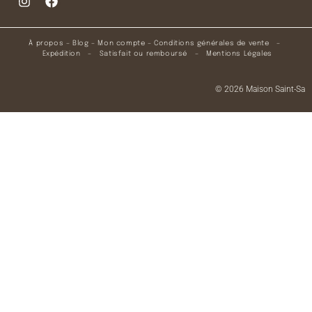
À propos
–
Blog
–
Mon compte
–
Conditions générales de vente
–
Expédition
–
Satisfait ou remboursé
–
Mentions Légales
© 2026 Maison Saint-Sa