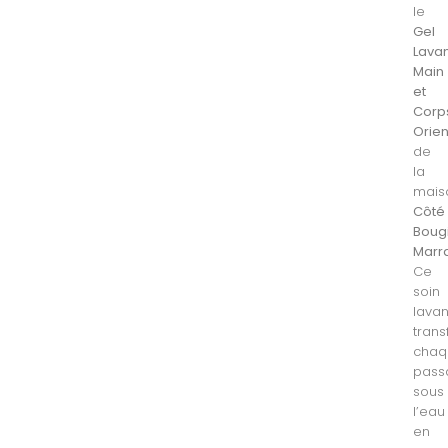
le
Gel
Lava
Main
et
Corp
Orien
de
la
mais
Côté
Boug
Marr
Ce
soin
lavan
tran
chaq
pass
sous
l’eau
en