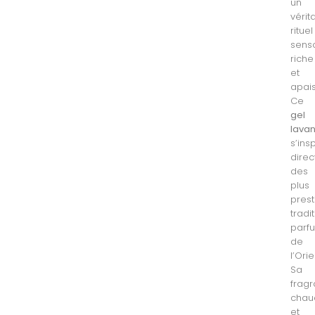
un
vérit
rituel
senso
riche
et
apais
Ce
gel
lavan
s’ins
dire
des
plus
prest
tradi
parf
de
l’Orie
Sa
frag
chau
et