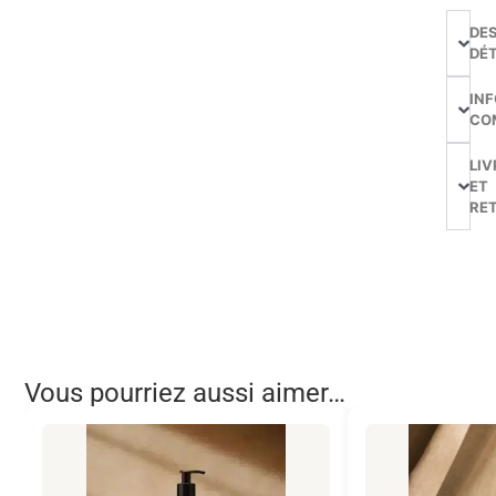
DE
DÉT
IN
CO
LIV
ET
RE
Vous pourriez aussi aimer…