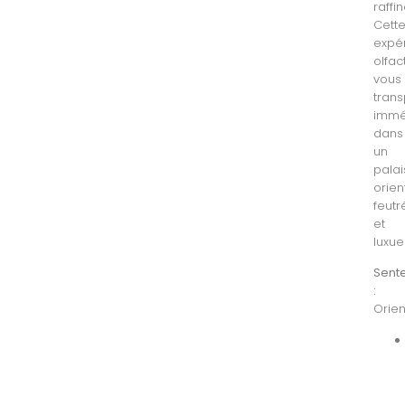
raffi
Cett
expé
olfac
vous
trans
immé
dans
un
palai
orien
feutr
et
luxue
Sent
:
Orien