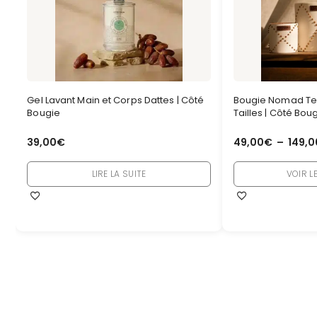
Gel Lavant Main et Corps Dattes | Côté
Bougie Nomad Ter
Bougie
Tailles | Côté Bou
39,00
€
49,00
€
–
149,0
LIRE LA SUITE
VOIR L