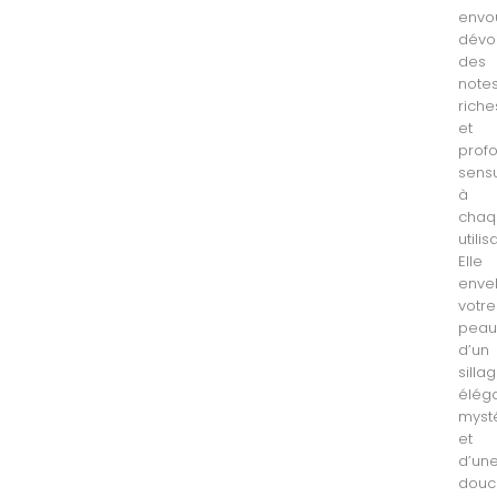
envo
dévo
des
note
riche
et
prof
sens
à
chaq
utilis
Elle
enve
votre
pea
d’un
silla
éléga
myst
et
d’un
douc