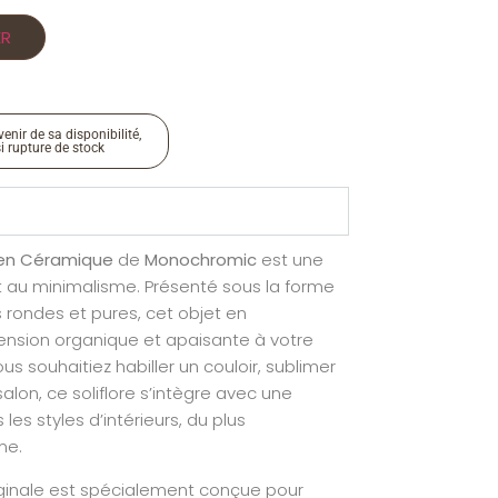
ER
enir de sa disponibilité,
si rupture de stock
e en Céramique
de
Monochromic
est une
t au minimalisme. Présenté sous la forme
s rondes et pures, cet objet en
nsion organique et apaisante à votre
ous souhaitiez habiller un couloir, sublimer
alon, ce soliflore s’intègre avec une
es styles d’intérieurs, du plus
me.
ginale est spécialement conçue pour