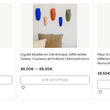
Cigale Muette en Céramique, Différentes
Fleur d
Tailles, Couleurs et Finitions | Monochromic
Différen
Monoch
46,00
€
–
68,00
€
39,50
VOIR LES OPTIONS