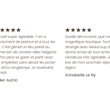
★
★
★
★
★
★
★
★
★
ueil super agréable. Y en a
Quelle découverte ,que ce
olument de partout et à tous les
magnifique boutique. Tout
x. C’est génial un lieu pareil au
arrangé avec beaucoup d
me loin de centres villes fatigants
donne envie de tout achet
l’on peut se garer et partir avec
Vendeuse très agréable. J
 emplettes sans devoir les porter
lors de mon prochain séjo
n et/ou longtemps. Je reviendrai
région
ntôt.
Annabelle Le Ny
ier Autric