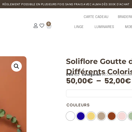
RÈGLEMENT POSSIBLE EN PLUSIEURS FOIS SANS FRAIS AVEC ALMA DÈS 300€ D’ACHAT
CARTE CADEAU
BRADERI
0
LINGE
LUMINAIRES
MOB
Soliflore Goutte
Différents Color
UGS
N/D
Catégories
DÉCORATION
,
DÉCORA
50,00
€
–
52,00
€
COULEURS