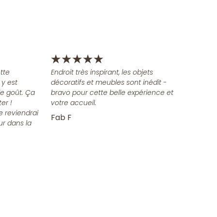
★
★
★
★
★
tte
Endroit très inspirant, les objets
 y est
décoratifs et meubles sont inédit -
e goût. Ça
bravo pour cette belle expérience et
er !
votre accueil.
e reviendrai
Fab F
ur dans la