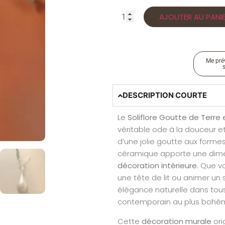
AJOUTER AU PANI
Me prév
DESCRIPTION COURTE
Le
Soliflore Goutte de Terr
véritable ode à la douceur e
d’une jolie goutte aux forme
céramique apporte une dime
décoration intérieure
. Que v
une tête de lit ou animer un s
élégance naturelle dans tous l
contemporain au plus bohè
Cette
décoration murale
ori