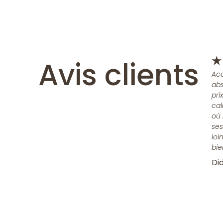
Avis clients
★
Acc
abs
pri
cal
où 
ses
loi
bie
Did