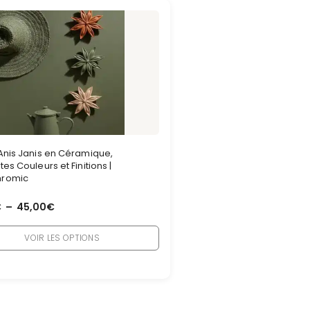
’Anis Janis en Céramique,
tes Couleurs et Finitions |
romic
€
–
45,00
€
VOIR LES OPTIONS