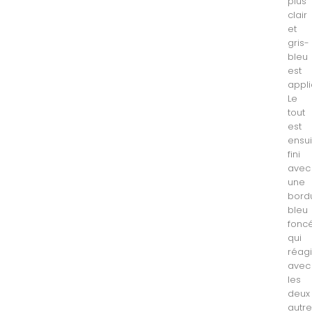
plus
clair
et
gris-
bleu
est
appli
Le
tout
est
ensui
fini
avec
une
bord
bleu
foncé
qui
réagi
avec
les
deux
autr