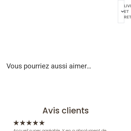
LIV
ET
RE
Vous pourriez aussi aimer…
Avis clients
★
★
★
★
★
Accueil super agréable. Y en a absolument de