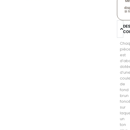
Me
disp
si 
DE
CO
Cha
pièc
est
d’ab
doté
d’un
coul
de
fond
brun
foncé
sur
laque
un
ton