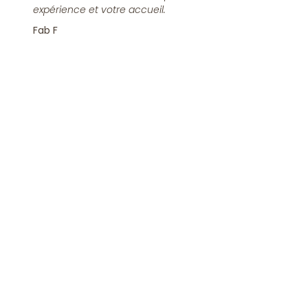
expérience et votre accueil.
Fab F
Rejoindre la Newsletter
S'inscrire