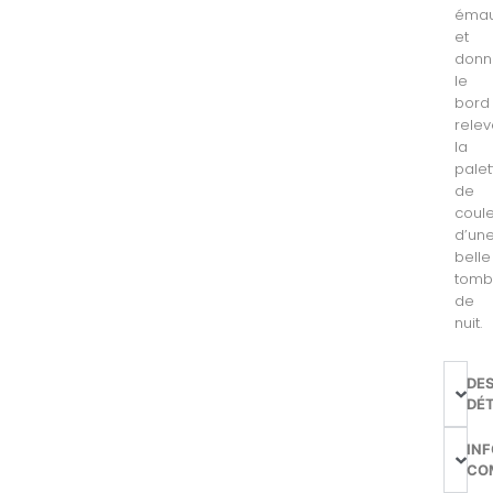
émau
et
donn
le
bord
rele
la
palet
de
coul
d’un
belle
tom
de
nuit.
DE
DÉT
IN
CO