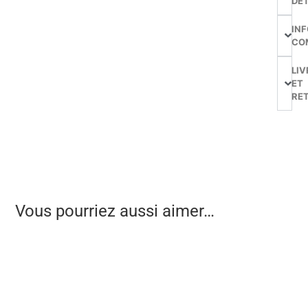
DÉT
IN
CO
LIV
ET
RE
Vous pourriez aussi aimer…