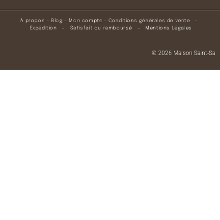
À propos
–
Blog
–
Mon compte
–
Conditions générales de vente
–
Expédition
–
Satisfait ou remboursé
–
Mentions Légales
© 2026 Maison Saint-Sa