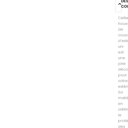
DE
CO
Cett
hous
de
cous
d’ext
uni
est
une
jolie
déco
pour
votre
extér
Sa
mati
en
oléfi
le
prot
des