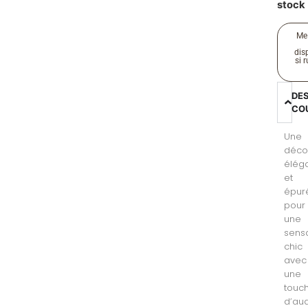
stock
Me
disp
si 
DE
CO
Une
déco
élég
et
épur
pour
une
sens
chic
avec
une
touc
d’au