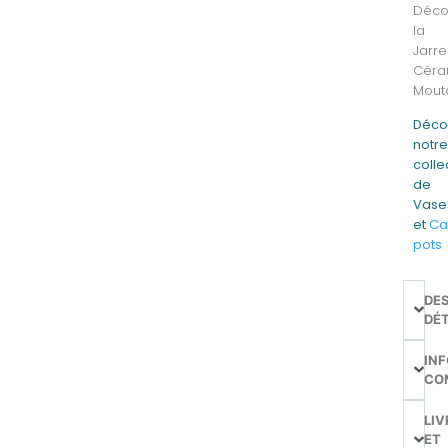
Déco
la
Jarre
Céra
Mout
Déco
notr
colle
de
Vase
et
Ca
pots
DE
DÉT
IN
CO
LIV
ET