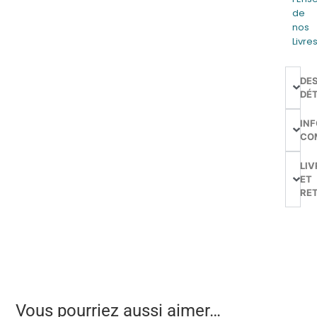
de
nos
Livre
DE
DÉT
IN
CO
LIV
ET
RE
Vous pourriez aussi aimer…