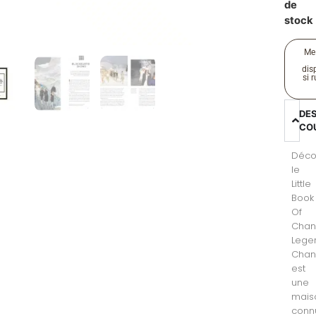
de
stock
Me
disp
si 
DE
CO
Déco
le
Little
Book
Of
Chan
Leger
Chan
est
une
mais
conn