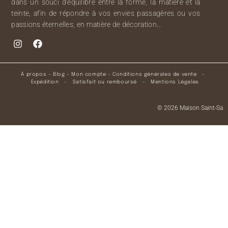
dans un souci d’équilibre entre la forme, la matière et la
teinte, afin de répondre à vos envies passagères ou vos
passions éternelles, en matière de décoration…
À propos
–
Blog
–
Mon compte
–
Conditions générales de vente
–
Expédition
–
Satisfait ou remboursé
–
Mentions Légales
© 2026 Maison Saint-Sa