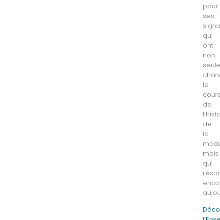
pour
ses
signa
qui
ont
non
seul
chan
le
cour
de
l’hist
de
la
mode
mais
qui
réso
enco
aujou
Déco
l’En