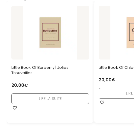
Little Book Of Burberry | Jolies
Little Book Of Chlo
Trouvailles
20,00
€
20,00
€
LIRE
LIRE LA SUITE