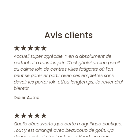
Avis clients
★
★
★
★
★
Accueil super agréable. Y en a absolument de
partout et à tous les prix. C’est génial un lieu pareil
au calme loin de centres villes fatigants où l’on
peut se garer et partir avec ses emplettes sans
devoir les porter loin et/ou longtemps. Je reviendrai
bientôt.
Didier Autric
★
★
★
★
★
Quelle découverte ,que cette magnifique boutique.
Tout y est arrangé avec beaucoup de goût. Ça
donne envie de tout acheter ! Vendeuse très