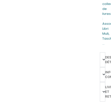
colle
de
livres
:
Assou
Libri
Muti,
Tasc
…
DE
DÉT
IN
CO
LIV
ET
RE