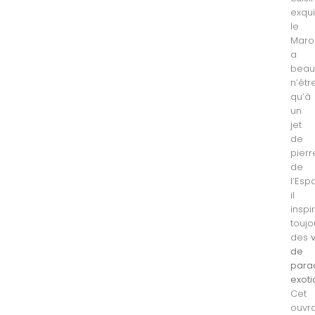
exqui
le
Maro
a
bea
n’êtr
qu’à
un
jet
de
pierr
de
l’Esp
il
inspi
toujo
des
de
para
exot
Cet
ouvr