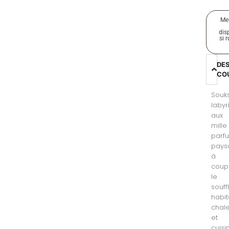
Me
disp
si 
DE
CO
Souk
labyr
aux
mille
parf
pays
à
coup
le
souffl
habit
chal
et
cuisi