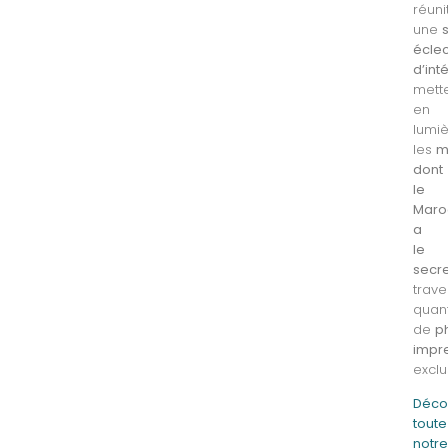
réuni
une
écle
d’int
mett
en
lumi
les
m
dont
le
Maro
a
le
secr
trave
quant
de
p
impr
exclu
Déco
toute
notr