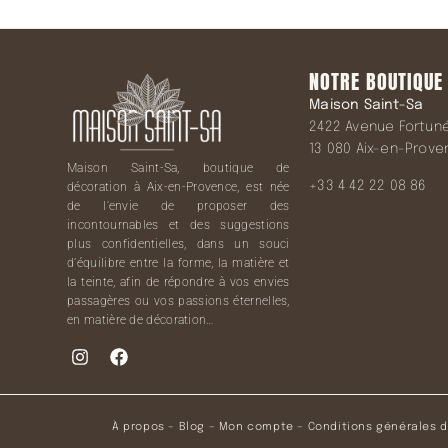
NOTRE BOUTIQUE
Maison Saint-Sa
2422 Avenue Fortuné 
13 080 Aix-en-Prov
Maison Saint-Sa, boutique de
+33 4 42 22 08 86
décoration à Aix-en-Provence, est née
de l’envie de proposer des
incontournables et des suggestions
plus confidentielles, dans un souci
d’équilibre entre la forme, la matière et
la teinte, afin de répondre à vos envies
passagères ou vos passions éternelles,
en matière de décoration…
À propos
–
Blog
–
Mon compte
–
Conditions générales 