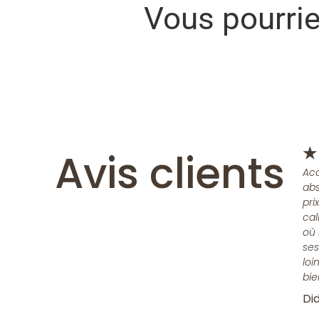
Vous pourri
Avis clients
★
Acc
abs
pri
cal
où 
ses
loi
bie
Did