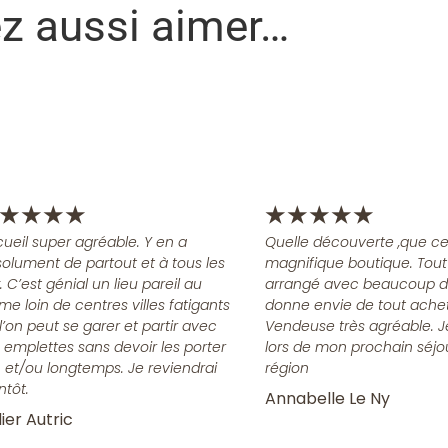
ez aussi aimer…
★
★
★
★
★
★
★
★
★
ueil super agréable. Y en a
Quelle découverte ,que ce
olument de partout et à tous les
magnifique boutique. Tout
x. C’est génial un lieu pareil au
arrangé avec beaucoup d
me loin de centres villes fatigants
donne envie de tout achet
l’on peut se garer et partir avec
Vendeuse très agréable. J
 emplettes sans devoir les porter
lors de mon prochain séjo
n et/ou longtemps. Je reviendrai
région
ntôt.
Annabelle Le Ny
ier Autric