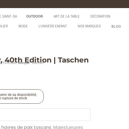
E SAINT-SA
OUTDOOR
ART DE LA TABLE
DÉCORATION
BLOG
ILIER
MODE
L'UNIVERS ENFANT
NOS MARQUES
, 40th Edition | Taschen
es
,
PAPETERIE
Marque :
Taschen
enir de sa disponibilité,
si rupture de stock
x havres de paix toscans
. Majestueuses