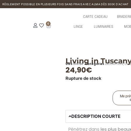
RÈGLEMENT POSSIBLE EN PLUSIEURS FOIS SANS FRAIS AVEC ALMA DÈS 300€ D’ACHAT
CARTE CADEAU
BRADERI
0
LINGE
LUMINAIRES
MOB
Living in Tuscany
UGS
014754
Catégories
DÉCORATION
,
Livr
24,90
€
Rupture de stock
Me prév
DESCRIPTION COURTE
Pénétrez dans
les plus beau