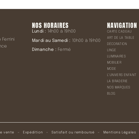
NOS HORAIRES
NAVIGATION
Lundi :
14h00 à 19h00
CARTE CADEAU
ART DE LA TABLE
Ferrini
Mardi au Samedi :
10h00 à 19h00
DÉCORATION
ence
Dimanche :
Fermé
LINGE
LUMINAIRES
MOBILIER
MODE
L’UNIVERS ENFANT
LA BRADERIE
NOS MARQUES
BLOG
de vente
–
Expédition
–
Satisfait ou remboursé
–
Mentions Légales