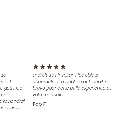
★
★
★
★
★
tte
Endroit très inspirant, les objets
 y est
décoratifs et meubles sont inédit -
e goût. Ça
bravo pour cette belle expérience et
er !
votre accueil.
e reviendrai
Fab F
ur dans la