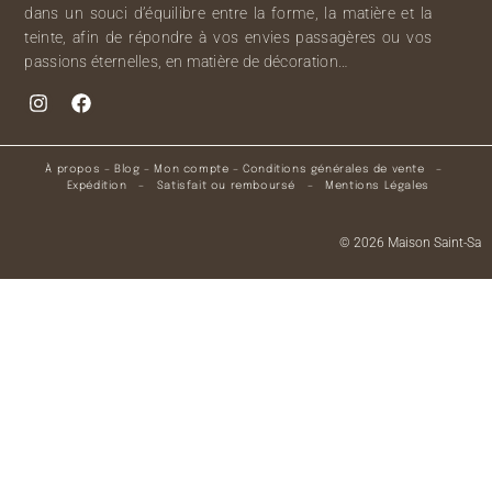
dans un souci d’équilibre entre la forme, la matière et la
teinte, afin de répondre à vos envies passagères ou vos
passions éternelles, en matière de décoration…
À propos
–
Blog
–
Mon compte
–
Conditions générales de vente
–
Expédition
–
Satisfait ou remboursé
–
Mentions Légales
© 2026 Maison Saint-Sa