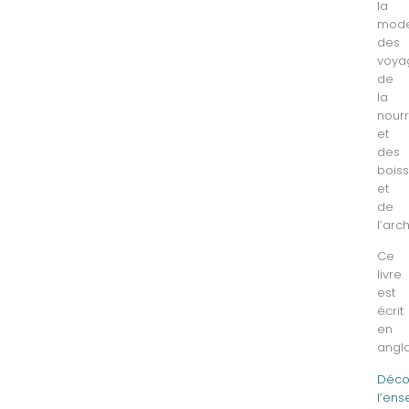
la
mode
des
voya
de
la
nourr
et
des
boiss
et
de
l’arc
Ce
livre
est
écrit
en
angla
Déco
l’en