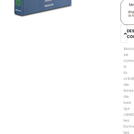
Me
disp
si 
DE
CO
Assou
se
cons
à
la
créat
de
livres
de
luxe
qui
célè
les
form
les