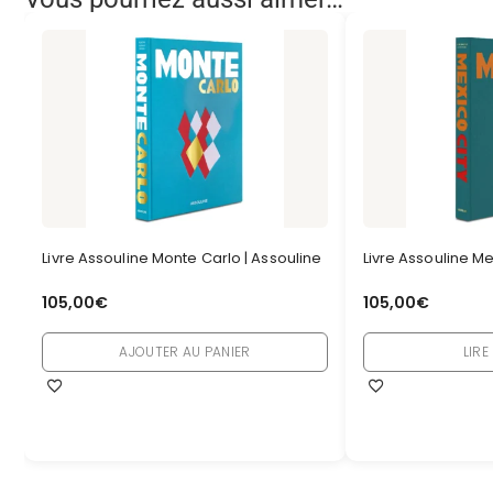
Livre Assouline Monte Carlo | Assouline
Livre Assouline Me
105,00
€
105,00
€
AJOUTER AU PANIER
LIRE