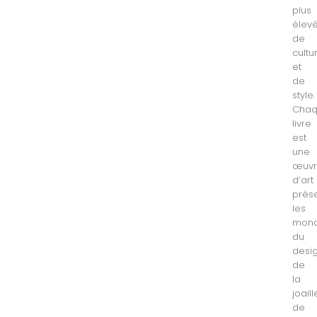
plus
élev
de
cultu
et
de
style.
Cha
livre
est
une
œuv
d’art
prés
les
mon
du
desig
de
la
joaill
de