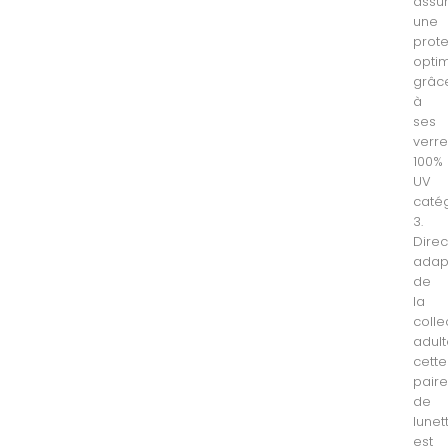
assu
une
prote
opti
grâc
à
ses
verr
100%
UV
caté
3.
Dire
adap
de
la
colle
adul
cette
pair
de
lunet
est