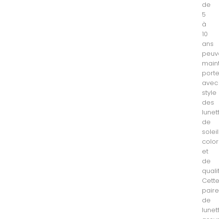
de
5
à
10
ans
peuv
main
porte
avec
style
des
lunet
de
soleil
colo
et
de
quali
Cett
pair
de
lunet