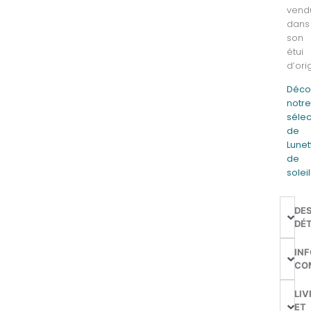
vend
dans
son
étui
d’ori
Déco
notr
sélec
de
Lunet
de
soleil
DE
DÉT
IN
CO
LIV
ET