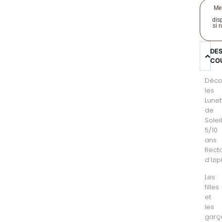
Me
disp
si 
DE
CO
Déco
les
Lunet
de
Solei
5/10
ans
Rect
d’Izipi
Les
filles
et
les
garç