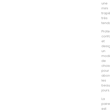
une
mini
trap
très
tend
Prote
confo
et
desig
un
modè
de
choix
pour
abor
les
beau
jours.
La
pair
est