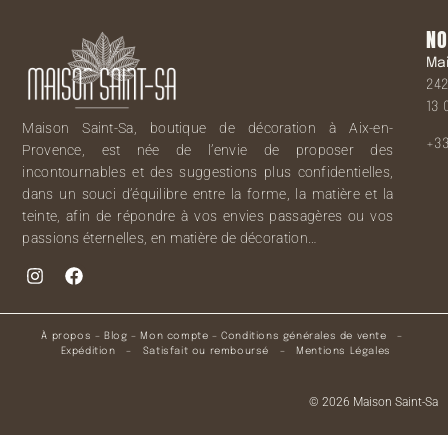
NO
Ma
242
13 
Maison Saint-Sa, boutique de décoration à Aix-en-
+33
Provence, est née de l’envie de proposer des
incontournables et des suggestions plus confidentielles,
dans un souci d’équilibre entre la forme, la matière et la
teinte, afin de répondre à vos envies passagères ou vos
passions éternelles, en matière de décoration…
À propos
–
Blog
–
Mon compte
–
Conditions générales de vente
–
Expédition
–
Satisfait ou remboursé
–
Mentions Légales
© 2026 Maison Saint-Sa