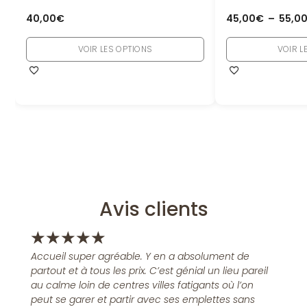
40,00
€
45,00
€
–
55,0
VOIR LES OPTIONS
VOIR L
Avis clients
★
★
★
★
★
Accueil super agréable. Y en a absolument de
partout et à tous les prix. C’est génial un lieu pareil
au calme loin de centres villes fatigants où l’on
peut se garer et partir avec ses emplettes sans