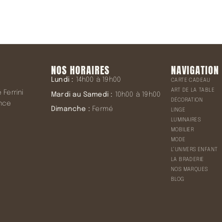
NOS HORAIRES
NAVIGATION
Lundi :
14h00 à 19h00
CARTE CADEAU
ART DE LA TABLE
Ferrini
Mardi au Samedi :
10h00 à 19h00
DÉCORATION
ence
Dimanche :
Fermé
LINGE
LUMINAIRES
MOBILIER
MODE
L’UNIVERS ENFANT
LA BRADERIE
NOS MARQUES
BLOG