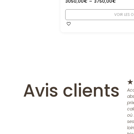
3050,00
€
–
3750,00
€
VOIR LES 
Avis clients
★
Acc
abs
pri
cal
où 
ses
loi