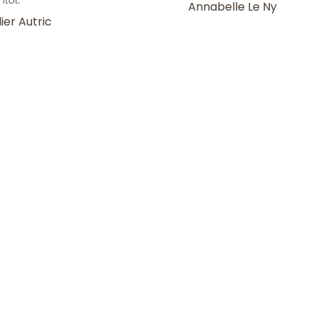
ntôt.
Annabelle Le Ny
ier Autric
la Newsletter