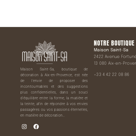
NOTRE BOUTIQUE
Maison Saint-Sa
2422 Avenue Fortuné 
13 080 Aix-en-Prov
Maison Saint-Sa, boutique de
+33 4 42 22 08 86
décoration à Aix-en-Provence, est née
de l’envie de proposer des
incontournables et des suggestions
plus confidentielles, dans un souci
d’équilibre entre la forme, la matière et
la teinte, afin de répondre à vos envies
passagères ou vos passions éternelles,
en matière de décoration…