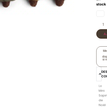
stock
A
Me
disp
si 
DE
CO
Le
Mini
Sapi
de
Noël