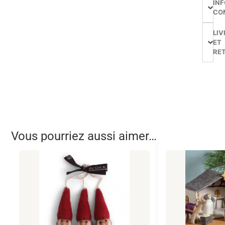
IN
CO
LIV
ET
RE
Vous pourriez aussi aimer…