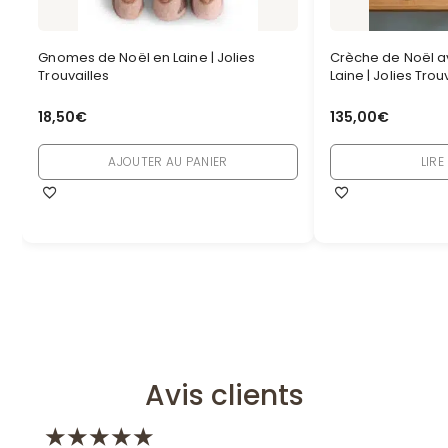
Gnomes de Noël en Laine | Jolies
Crèche de Noël 
Trouvailles
Laine | Jolies Trou
18,50
€
135,00
€
AJOUTER AU PANIER
LIRE
Avis clients
★
★
★
★
★