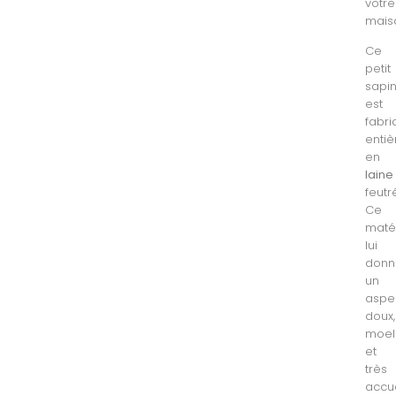
votre
mais
Ce
petit
sapi
est
fabr
enti
en
laine
feutr
Ce
maté
lui
donn
un
aspe
doux,
moel
et
très
accue