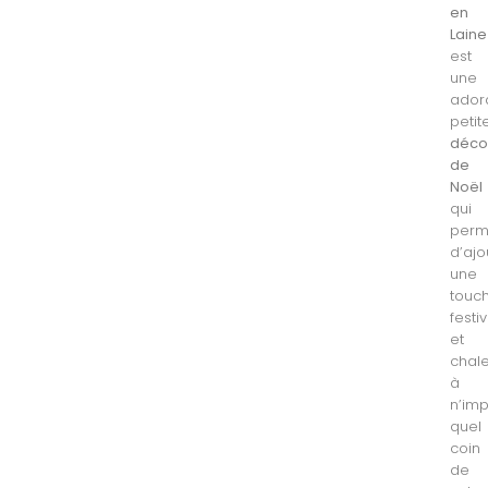
en
Laine
est
une
ador
petit
déco
de
Noël
qui
perm
d’ajo
une
touc
festi
et
chal
à
n’im
quel
coin
de