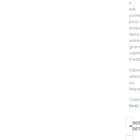
Il
est
parfa
pour
susp
dans
votre
gran
sapi
tradi
Fabri
artis
au
Népal
Colle
Noël
DE
DÉT