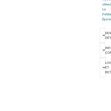
sélec
La
Petit
Épice
DE
DÉT
IN
CO
LIV
ET
RE