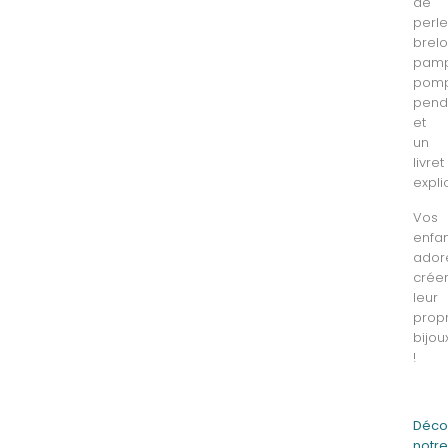
de
perle
brel
pampi
pomp
pend
et
un
livret
explic
Vos
enfa
ador
crée
leur
prop
bijou
!
Déco
notr