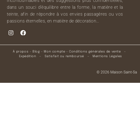
incontournables et des suggestions plus confidentielles,
dans un souci d’équilibre entre la forme, la matière et la
teinte, afin de répondre à vos envies passagères ou vos
passions éternelles, en matière de décoration…
À propos
–
Blog
–
Mon compte
–
Conditions générales de vente
–
Expédition
–
Satisfait ou remboursé
–
Mentions Légales
© 2026 Maison Saint-Sa