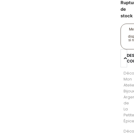
Ruptu
de
stock
Me
disp
si 
DE
CO
Déco
Mon
Ateli
Bijou
Arge
de
La
Petit
Épice
Déco