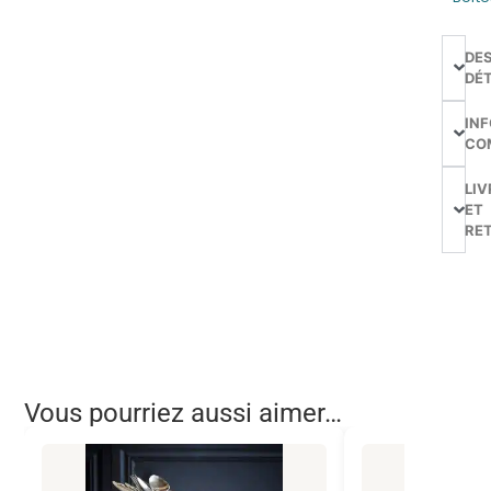
DE
DÉT
IN
CO
LIV
ET
RE
Vous pourriez aussi aimer…