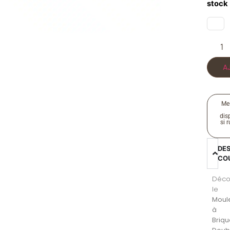
stock
A
Me
disp
si 
DE
CO
Déco
le
Moul
à
Briq