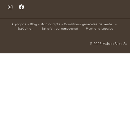
À propos
–
Blog
–
Mon compte
–
Conditions générales de vente
–
Expédition
–
Satisfait ou remboursé
–
Mentions Légales
© 2026 Maison Saint-Sa