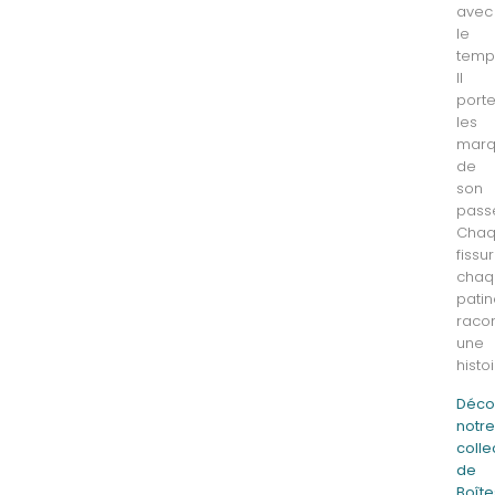
avec
le
temp
Il
port
les
marq
de
son
pass
Cha
fissur
chaq
pati
raco
une
histoi
Déco
notr
colle
de
Boîte