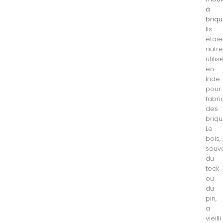
à
briq
Ils
étaie
autre
utilis
en
Inde
pour
fabri
des
briqu
Le
bois,
souv
du
teck
ou
du
pin,
a
vieilli