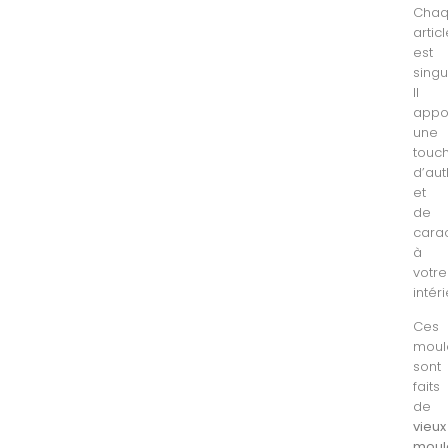
Cha
artic
est
singul
Il
appo
une
touc
d’aut
et
de
cara
à
votre
intéri
Ces
moul
sont
faits
de
vieux
moul