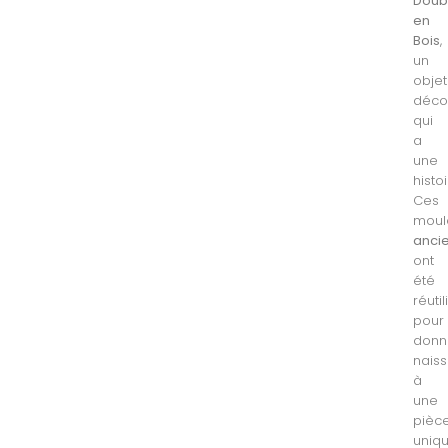
Doub
en
Bois
,
un
objet
décor
qui
a
une
histoi
Ces
moul
anci
ont
été
réuti
pour
donn
nais
à
une
pièc
uniqu