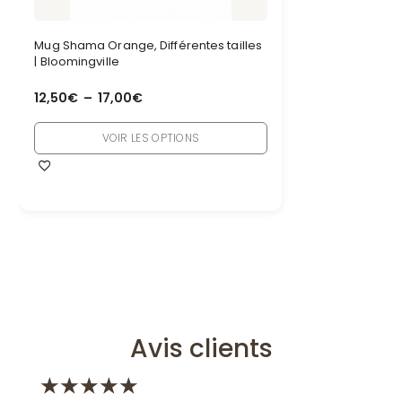
Mug Shama Orange, Différentes tailles
| Bloomingville
12,50
€
–
17,00
€
VOIR LES OPTIONS
Avis clients
★
★
★
★
★