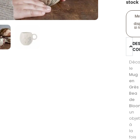
stock
Me
disp
si 
DE
CO
Déco
le
Mug
en
Grès
Bea
de
Bloom
un
objet
à
la
fois