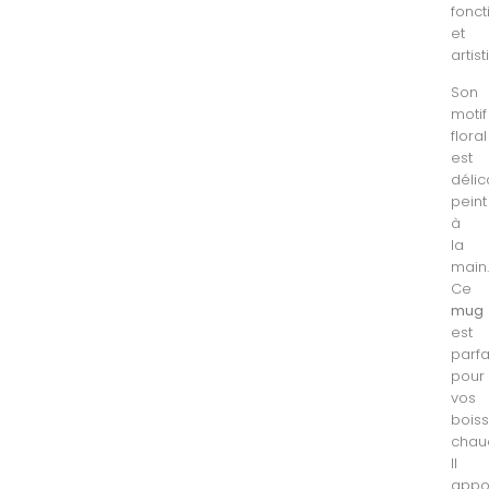
fonct
et
artist
Son
motif
floral
est
déli
peint
à
la
main
Ce
mug
est
parfa
pour
vos
bois
chau
Il
appo