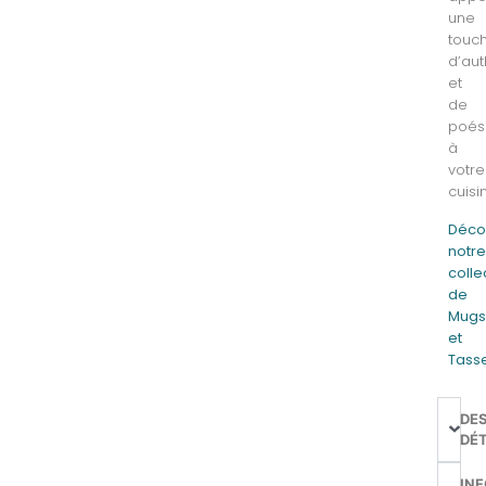
une
touc
d’aut
et
de
poés
à
votre
cuisi
Déco
notr
colle
de
Mug
et
Tass
DE
DÉT
IN