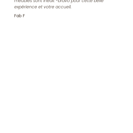
meubles sont inédit -bravo pour cette belle
expérience et votre accueil.
Fab F
Rejoindre la Newsletter
S'inscrire