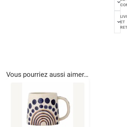
CO
LIV
ET
RE
Vous pourriez aussi aimer…