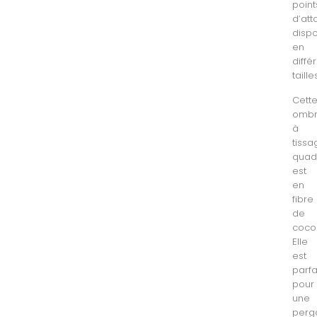
point
d’att
dispo
en
diffé
taille
Cett
ombr
à
tissa
quadr
est
en
fibre
de
coco
Elle
est
parfa
pour
une
perg