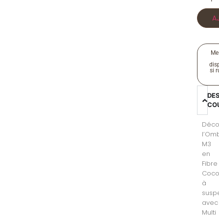
A
Me
disp
si 
DE
CO
Déco
l’Om
M3
en
Fibre
Coco
à
susp
avec
Multi