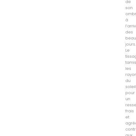
de
son
omb
à
l’arr
des
beau
jours.
Le
tissa
tami
les
rayo
du
soleil
pour
un
resse
frais
et
agré
cont
aux