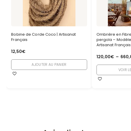
Bobine de Corde Coco | Artisanat
Ombrière en Fibr
Français
pergola – Modèle A
Artisanat Français
12,50
€
120,00
€
–
660,
AJOUTER AU PANIER
VOIR L