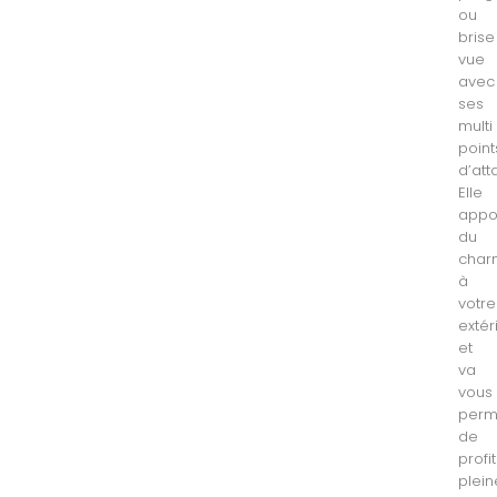
ou
brise
vue
avec
ses
multi
point
d’att
Elle
appo
du
char
à
votre
extér
et
va
vous
perm
de
profi
plei