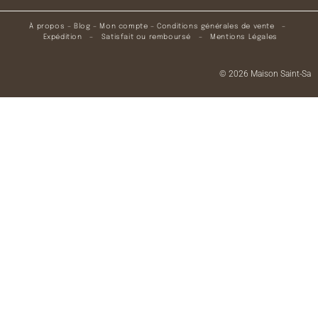
À propos
–
Blog
–
Mon compte
–
Conditions générales de vente
–
Expédition
–
Satisfait ou remboursé
–
Mentions Légales
© 2026 Maison Saint-Sa