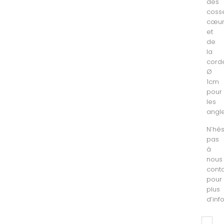
des
coss
cœu
et
de
la
cord
Ø
1cm
pour
les
angle
N’hés
pas
à
nous
cont
pour
plus
d’inf