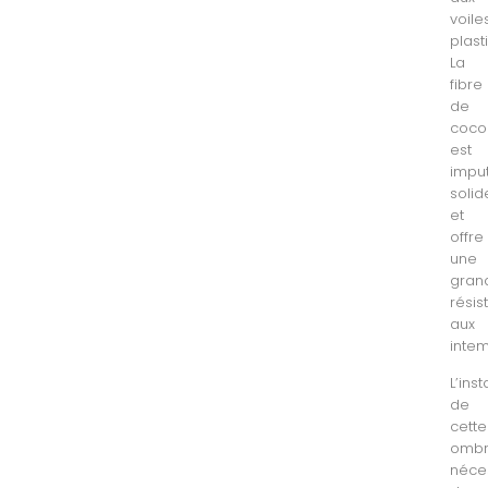
voile
plasti
La
fibre
de
coco
est
imput
solid
et
offre
une
gran
résis
aux
intem
L’inst
de
cette
ombr
néce