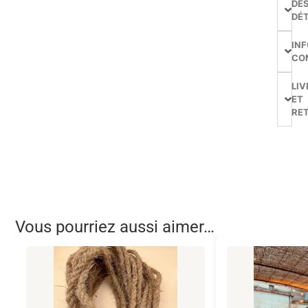
DE
DÉT
IN
CO
LIV
ET
RE
Vous pourriez aussi aimer…