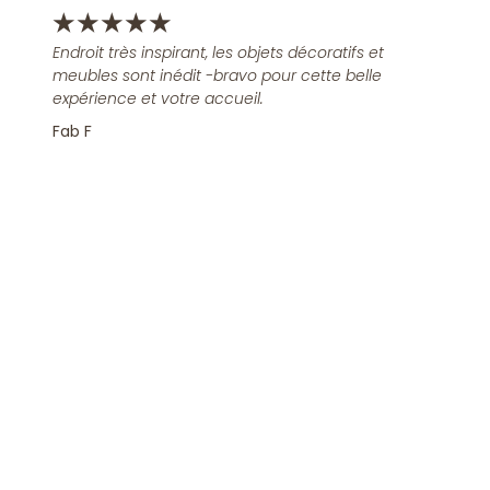
★
★
★
★
★
Endroit très inspirant, les objets décoratifs et
meubles sont inédit -bravo pour cette belle
expérience et votre accueil.
Fab F
Rejoindre la Newsletter
S'inscrire