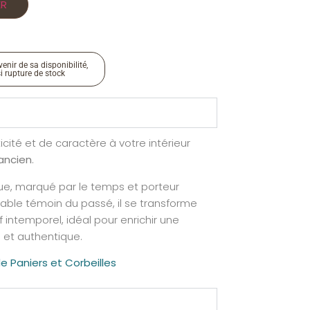
ER
enir de sa disponibilité,
si rupture de stock
cité et de caractère à votre intérieur
 ancien
.
e, marqué par le temps et porteur
itable témoin du passé, il se transforme
f intemporel, idéal pour enrichir une
e et authentique.
e Paniers et Corbeilles