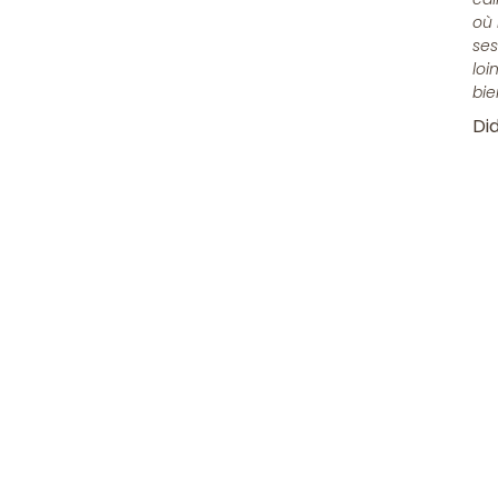
où 
ses
loi
bie
Did
Rejoindre 