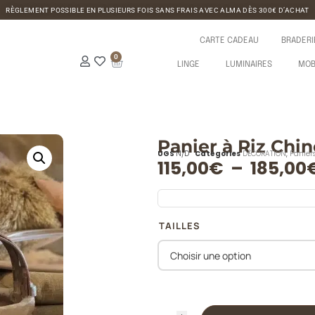
RÈGLEMENT POSSIBLE EN PLUSIEURS FOIS SANS FRAIS AVEC ALMA DÈS 300€ D’ACHAT
CARTE CADEAU
BRADERI
0
LINGE
LUMINAIRES
MOB
Panier à Riz Chino
UGS
N/D
Catégories
DÉCORATION
,
Paniers
115,00
€
–
185,00
TAILLES