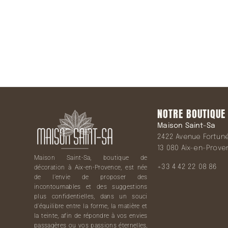
NOTRE BOUTIQUE
Maison Saint-Sa
2422 Avenue Fortuné 
13 080 Aix-en-Prov
Maison Saint-Sa, boutique de
+33 4 42 22 08 86
décoration à Aix-en-Provence, est née
de l’envie de proposer des
incontournables et des suggestions
plus confidentielles, dans un souci
d’équilibre entre la forme, la matière et
la teinte, afin de répondre à vos envies
passagères ou vos passions éternelles,