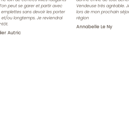
l’on peut se garer et partir avec
Vendeuse très agréable. J
 emplettes sans devoir les porter
lors de mon prochain séjo
n et/ou longtemps. Je reviendrai
région
ntôt.
Annabelle Le Ny
ier Autric
la Newsletter