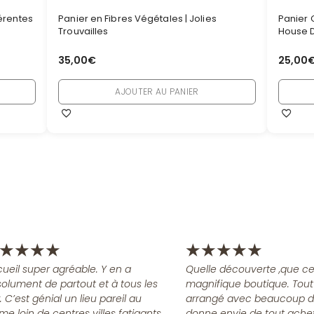
férentes
Panier en Fibres Végétales | Jolies
Panier C
Trouvailles
House 
35,00
€
25,00
AJOUTER AU PANIER
★
★
★
★
★
★
★
★
★
ueil super agréable. Y en a
Quelle découverte ,que ce
olument de partout et à tous les
magnifique boutique. Tout
x. C’est génial un lieu pareil au
arrangé avec beaucoup d
me loin de centres villes fatigants
donne envie de tout achet