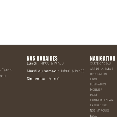
NOS HORAIRES
NAVIGATION
Lundi :
14h00 à 19h00
CARTE CADEAU
ART DE LA TABLE
Ferrini
Mardi au Samedi :
10h00 à 19h00
DÉCORATION
ence
Dimanche :
Fermé
LINGE
LUMINAIRES
MOBILIER
MODE
L’UNIVERS ENFANT
LA BRADERIE
NOS MARQUES
BLOG