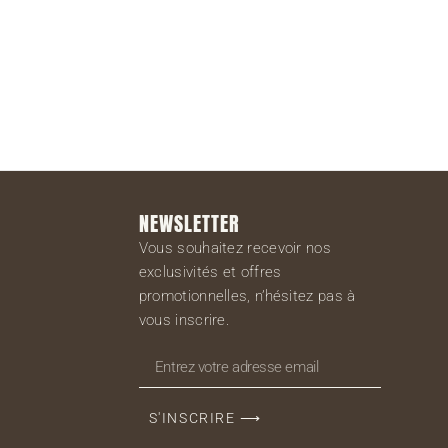
S'inscrire
NEWSLETTER
Vous souhaitez recevoir nos
exclusivités et offres
promotionnelles, n’hésitez pas à
vous inscrire.
S'INSCRIRE ⟶