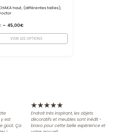
HAKA haut, (différentes tailles),
Doctor
€
–
45,00
€
VOIR LES OPTIONS
★
★
★
★
★
tte
Endroit très inspirant, les objets
 y est
décoratifs et meubles sont inédit -
e goût. Ça
bravo pour cette belle expérience et
er !
votre accueil.