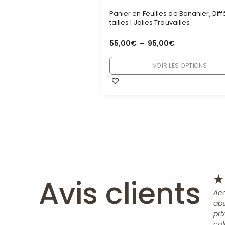
Panier en Feuilles de Bananier, Dif
tailles | Jolies Trouvailles
55,00
€
–
95,00
€
VOIR LES OPTIONS
Avis clients
★
Acc
abs
pri
cal