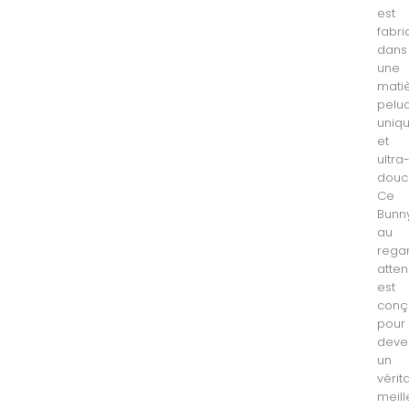
est
fabr
dans
une
mati
pelu
uniq
et
ultra
douc
Ce
Bunn
au
rega
atten
est
conç
pour
deve
un
vérit
meill