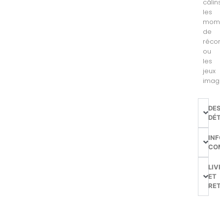
câlins
les
mom
de
récon
ou
les
jeux
imagi
DE
DÉT
IN
CO
LIV
ET
RE