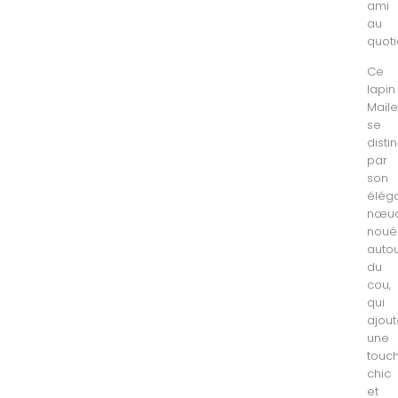
ami
au
quoti
Ce
lapin
Mail
se
disti
par
son
élég
nœu
noué
auto
du
cou,
qui
ajou
une
touc
chic
et