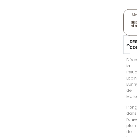
Me
disp
si 
DE
CO
Déco
la
Pelu
Lapin
Bunn
de
Maile
Plon
dans
l’uni
plein
de