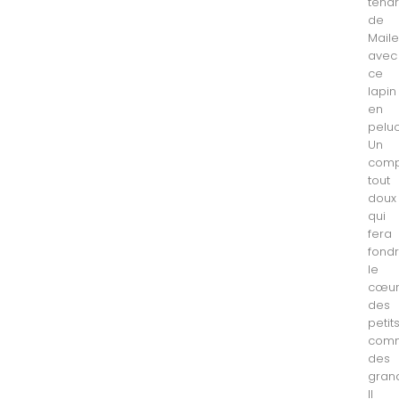
tend
de
Mail
avec
ce
lapin
en
pelu
Un
com
tout
doux
qui
fera
fond
le
cœu
des
petit
com
des
gran
Il