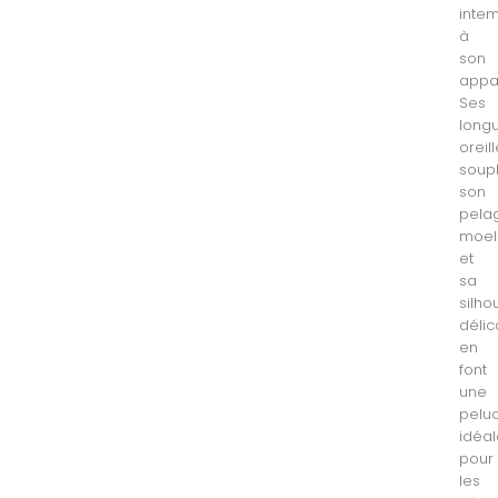
inte
à
son
appa
Ses
long
oreil
soupl
son
pela
moel
et
sa
silho
délic
en
font
une
pelu
idéa
pour
les