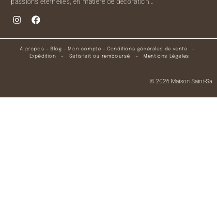
passions éternelles, en matière de décoration…
À propos
–
Blog
–
Mon compte
–
Conditions générales de vente
–
Expédition
–
Satisfait ou remboursé
–
Mentions Légales
© 2026 Maison Saint-Sa