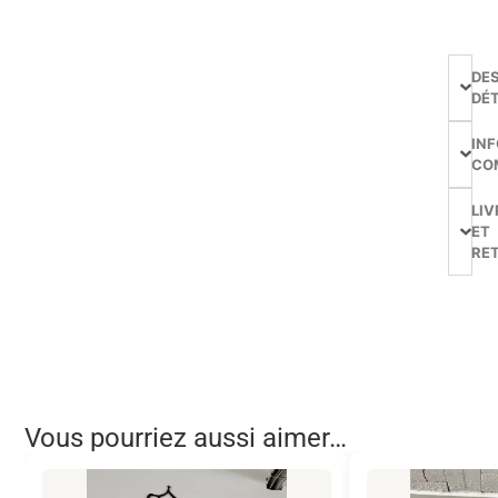
DE
DÉT
IN
CO
LIV
ET
RE
Vous pourriez aussi aimer…