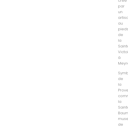
crée
par
un
artis
au
pied
de
la
Saint
Victoi
à
Meyre
Symb
de
la
Prov
com
la
Saint
Baum
mus
de