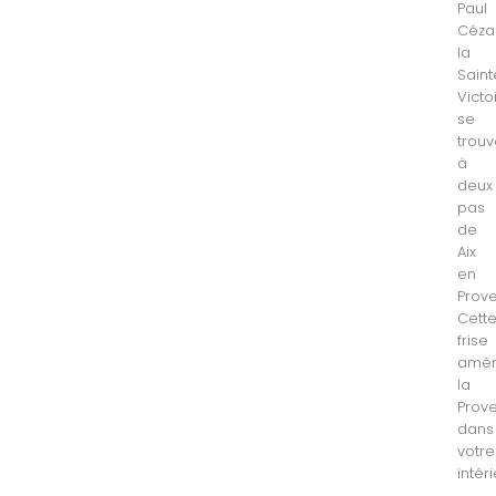
Paul
Céza
la
Saint
Victo
se
trou
à
deux
pas
de
Aix
en
Prov
Cett
frise
amè
la
Prov
dans
votre
intéri