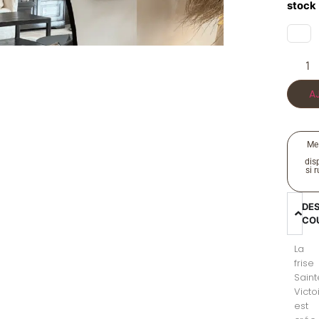
stock
A
Me
disp
si 
DE
CO
La
frise
Saint
Victo
est