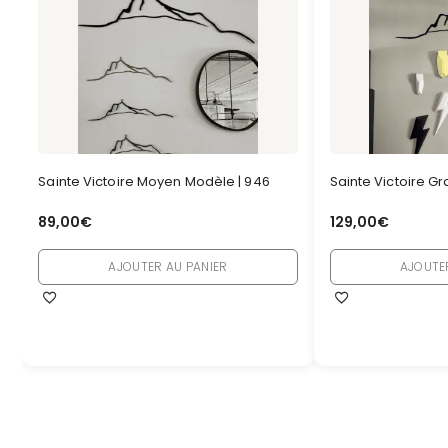
Sainte Victoire Moyen Modèle | 946
Sainte Victoire G
89,00
€
129,00
€
AJOUTER AU PANIER
AJOUTE