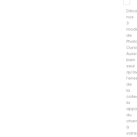
Déco
nos
3
modè
de
Phot
Oursi
Aussi
bien
seul
qu’a
l’en
de
la
colle
ils
appo
du
char
à
votre