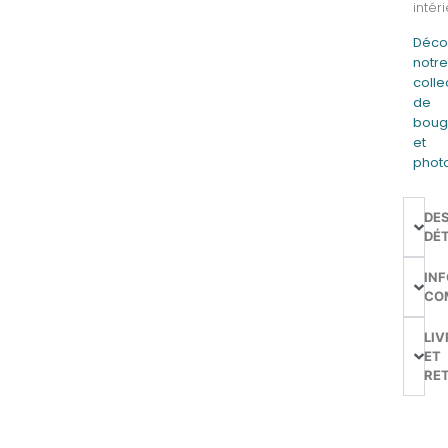
intéri
Déco
notr
colle
de
boug
et
phot
DE
DÉT
IN
CO
LIV
ET
RE