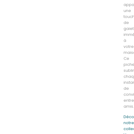
appo
une
touc
de
gaie
immé
à
votre
mais
Ce
piche
subl
chaq
insta
de
convi
entr
amis.
Déco
notr
colle