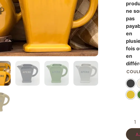
produ
ne so
pas
payab
en
plusi
fois 
en
diffé
COUL
A