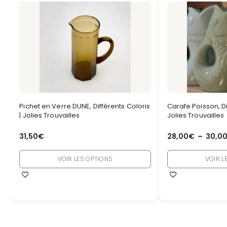
Pichet en Verre DUNE, Différents Coloris
Carafe Poisson, Di
| Jolies Trouvailles
Jolies Trouvailles
31,50
€
28,00
€
–
30,0
VOIR LES OPTIONS
VOIR L