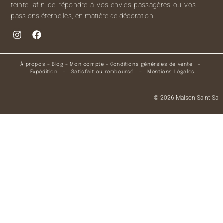
teinte, afin de répondre à vos envies passagères ou vos
passions éternelles, en matière de décoration…
À propos
–
Blog
–
Mon compte
–
Conditions générales de vente
–
Expédition
–
Satisfait ou remboursé
–
Mentions Légales
© 2026 Maison Saint-Sa