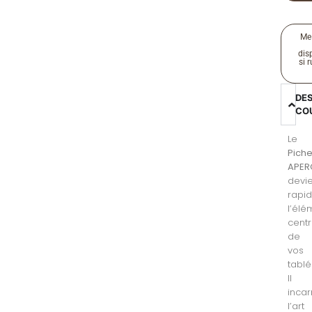
Me
disp
si 
DE
CO
Le
Piche
APER
devi
rapi
l’élé
centr
de
vos
tablé
Il
inca
l’art