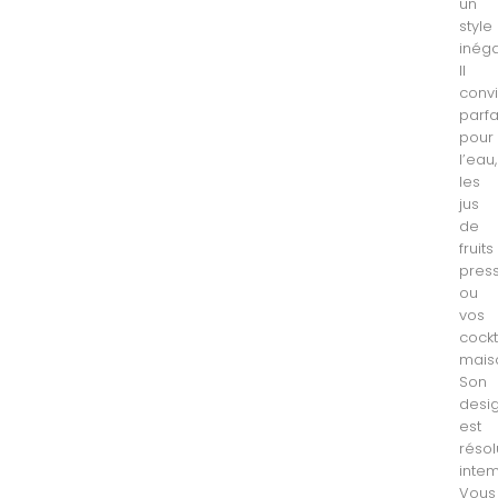
un
style
inéga
Il
conv
parf
pour
l’eau,
les
jus
de
fruits
pres
ou
vos
cockt
mais
Son
desi
est
réso
intem
Vous