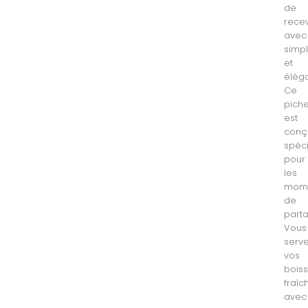
de
recev
avec
simpl
et
élég
Ce
piche
est
conç
spéc
pour
les
mom
de
part
Vous
serv
vos
bois
fraîc
avec