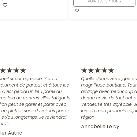
VOIR LES OPTIONS
★
★
★
★
★
★
★
★
★
ueil super agréable. Y en a
Quelle découverte ,que ce
olument de partout et à tous les
magnifique boutique. Tout
x. C’est génial un lieu pareil au
arrangé avec beaucoup d
me loin de centres villes fatigants
donne envie de tout achet
l’on peut se garer et partir avec
Vendeuse très agréable. J
 emplettes sans devoir les porter
lors de mon prochain séjo
n et/ou longtemps. Je reviendrai
région
ntôt.
Annabelle Le Ny
ier Autric