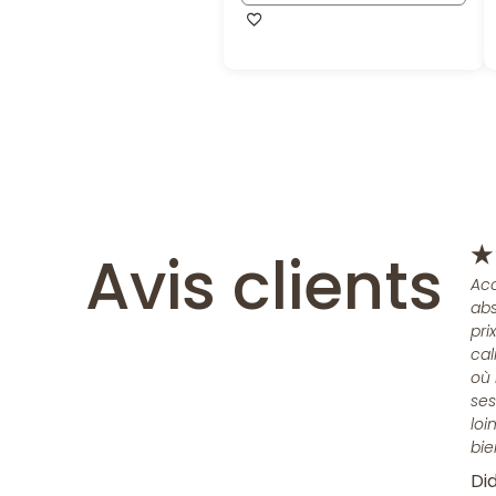
Avis clients
★
Acc
abs
pri
cal
où 
ses
loi
bie
Did