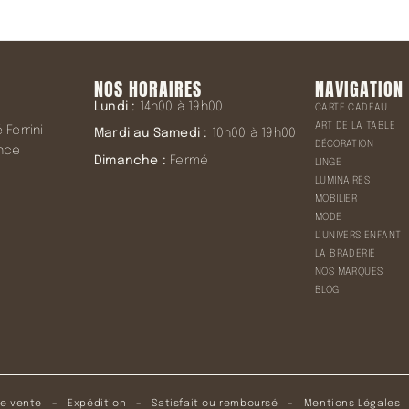
NOS HORAIRES
NAVIGATION
Lundi :
14h00 à 19h00
CARTE CADEAU
ART DE LA TABLE
Ferrini
Mardi au Samedi :
10h00 à 19h00
DÉCORATION
ence
Dimanche :
Fermé
LINGE
LUMINAIRES
MOBILIER
MODE
L’UNIVERS ENFANT
LA BRADERIE
NOS MARQUES
BLOG
de vente
–
Expédition
–
Satisfait ou remboursé
–
Mentions Légales