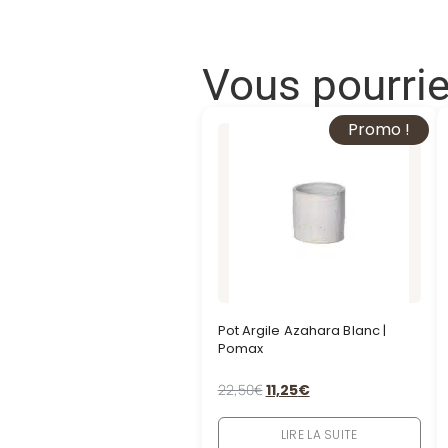
Vous pourri
Promo !
Pot Argile Azahara Blanc |
Pomax
22,50
€
11,25
€
LIRE LA SUITE