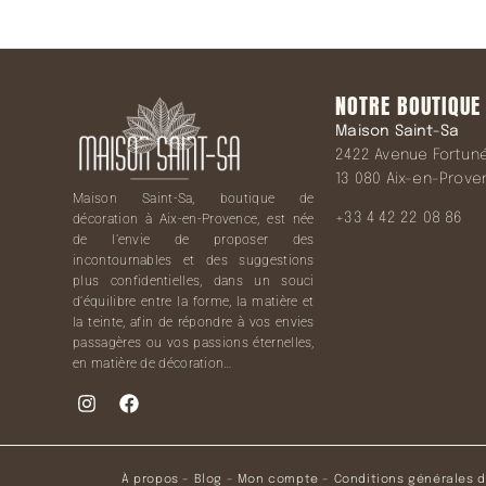
NOTRE BOUTIQUE
Maison Saint-Sa
2422 Avenue Fortuné 
13 080 Aix-en-Prov
Maison Saint-Sa, boutique de
+33 4 42 22 08 86
décoration à Aix-en-Provence, est née
de l’envie de proposer des
incontournables et des suggestions
plus confidentielles, dans un souci
d’équilibre entre la forme, la matière et
la teinte, afin de répondre à vos envies
passagères ou vos passions éternelles,
en matière de décoration…
À propos
–
Blog
–
Mon compte
–
Conditions générales 