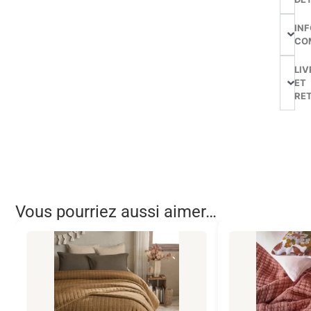
IN
CO
LIV
ET
RE
Vous pourriez aussi aimer…