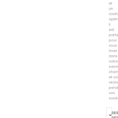
et
un
confo
optim
Il
est
parfa
pour
vous
lover
dans
votre
salon
cha
et vo
récha
pend
vos
soiré
DE
DÉT