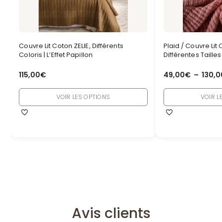
Couvre Lit Coton ZELIE, Différents
Plaid / Couvre Lit 
Coloris | L’Effet Papillon
Différentes Taille
115,00
€
49,00
€
–
130,0
VOIR LES OPTIONS
VOIR L
Avis clients