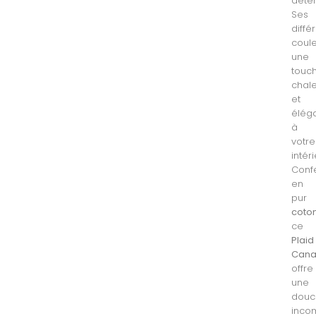
déten
Ses
diffé
coul
une
touc
chal
et
élég
à
votre
intéri
Conf
en
pur
coto
ce
Plaid
Can
offre
une
douc
inco