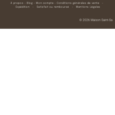
À propos
–
Blog
–
Mon compte
–
Conditions générales de vente
–
Expédition
–
Satisfait ou remboursé
–
Mentions Légales
© 2026 Maison Saint-Sa