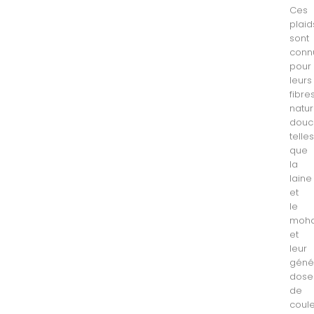
Ces
plaid
sont
conn
pour
leurs
fibre
natur
douc
telle
que
la
laine
et
le
moha
et
leur
géné
dose
de
coule