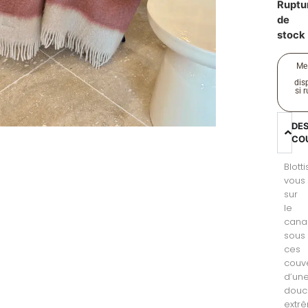
Ruptu
de
stock
Me
disp
si 
DE
CO
Blott
vous
sur
le
cana
sous
ces
couv
d’un
douc
extr