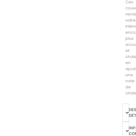
Ces
couv
rend
votre
intér
enco
plus
accue
et
chal
en
ajout
une
note
de
chale
DE
DÉT
IN
CO