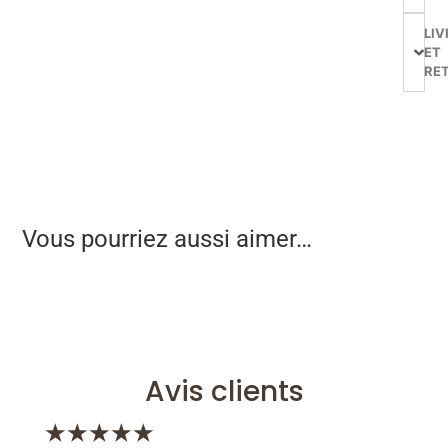
LIV
ET
RE
Vous pourriez aussi aimer…
Avis clients
★
★
★
★
★