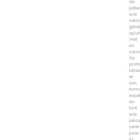
de
pâtes
une
sala
géné
qu’u
met
en
sauc
Sa
prof
idéa
et
son
form
équil
en
font
une
pièc
centr
pour
la