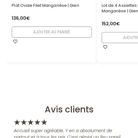
Plat Ovale Filet Manganèse | Gien
Lot de 4 Assiettes 
Manganèse | Gie
136,00
€
152,00
€
AJOUTER AU PANIER
AJOUTE
Avis clients
★
★
★
★
★
Accueil super agréable. Y en a absolument de
partout et à tous les prix. C’est génial un lieu pareil