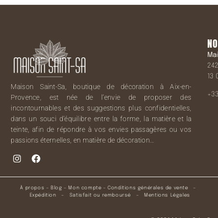
NO
Ma
242
13 
Maison Saint-Sa, boutique de décoration à Aix-en-
+33
Provence, est née de l’envie de proposer des
incontournables et des suggestions plus confidentielles,
dans un souci d’équilibre entre la forme, la matière et la
teinte, afin de répondre à vos envies passagères ou vos
passions éternelles, en matière de décoration…
À propos
–
Blog
–
Mon compte
–
Conditions générales de vente
–
Expédition
–
Satisfait ou remboursé
–
Mentions Légales