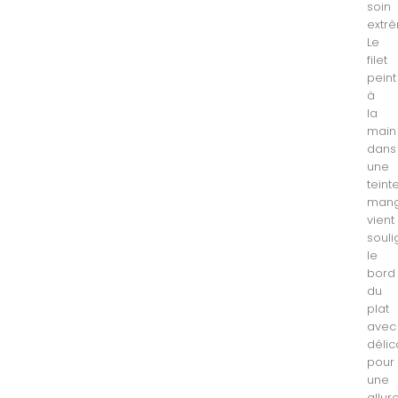
soin
extr
Le
filet
peint
à
la
main
dans
une
teint
man
vient
souli
le
bord
du
plat
avec
délic
pour
une
allur