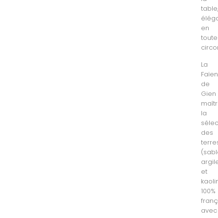
table
élég
en
toute
circo
La
Faïen
de
Gien
maîtr
la
sélec
des
terre
(sabl
argil
et
kaolin
100%
franç
avec