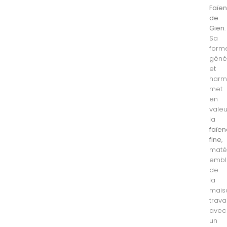
Faïen
de
Gien
.
Sa
form
géné
et
harm
met
en
valeu
la
faïe
fine
,
maté
embl
de
la
mais
travai
avec
un