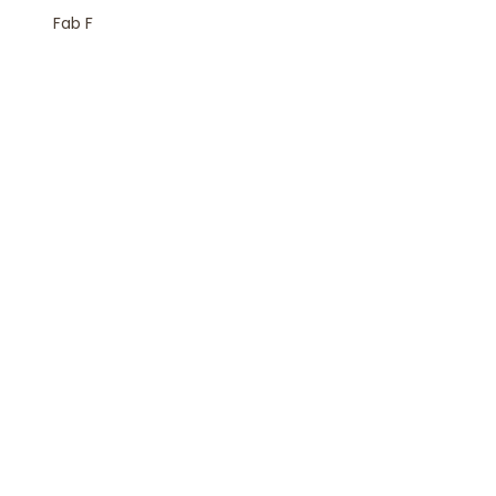
Fab F
Rejoindre la Newsletter
S'inscrire