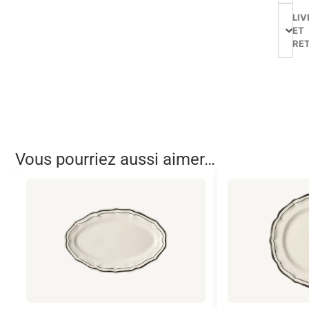
LIV
ET
RE
Vous pourriez aussi aimer…