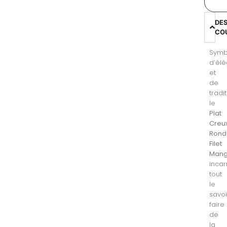
DE
CO
Symb
d’él
et
de
tradit
le
Plat
Creu
Rond
Filet
Man
inca
tout
le
savoi
faire
de
la