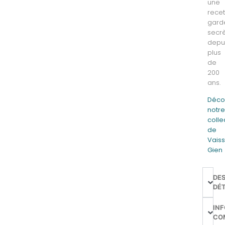
une
recet
gard
secr
depu
plus
de
200
ans.
Déco
notr
colle
de
Vaiss
Gien
DE
DÉT
IN
CO