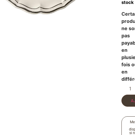
stock
Certa
produ
ne so
pas
payab
en
plusi
fois 
en
diffé
A
Me
disp
si 