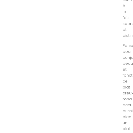
à
la
fois
sobr
et
disti
Pens
pour
conj
beau
et
fonct
ce
plat
creu
rond
accue
aussi
bien
un
plat