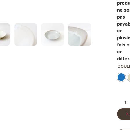
produ
ne so
pas
payab
en
plusi
fois 
en
diffé
COUL
A