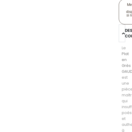
Me
disp
si 
DE
CO
Le
Plat
en
Grès
GAUD
est
une
pièc
maît
qui
insuff
poés
et
authe
à