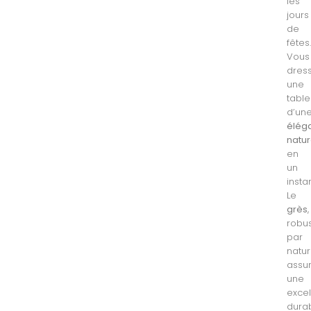
les
jours
de
fêtes
Vous
dres
une
table
d’un
élég
natur
en
un
instan
Le
grès
,
robu
par
natur
assu
une
excel
durab