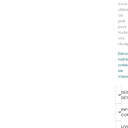
Vous
utilis
ce
plat
pour
toute
vos
récep
Déco
notr
colle
de
Vaiss
DE
DÉT
IN
CO
LIV