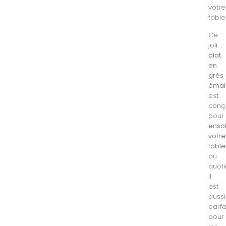
votre
table
Ce
joli
plat
en
grès
émai
est
conç
pour
ensol
votre
table
au
quoti
Il
est
aussi
parfa
pour