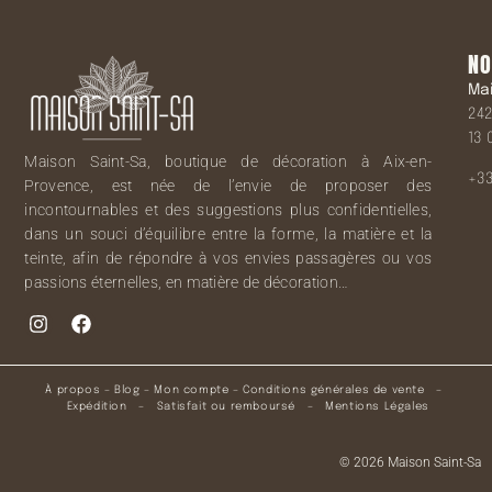
NO
Ma
242
13 
Maison Saint-Sa, boutique de décoration à Aix-en-
+33
Provence, est née de l’envie de proposer des
incontournables et des suggestions plus confidentielles,
dans un souci d’équilibre entre la forme, la matière et la
teinte, afin de répondre à vos envies passagères ou vos
passions éternelles, en matière de décoration…
À propos
–
Blog
–
Mon compte
–
Conditions générales de vente
–
Expédition
–
Satisfait ou remboursé
–
Mentions Légales
© 2026 Maison Saint-Sa