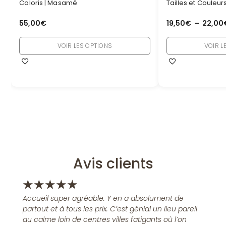
Coloris | Masamé
Tailles et Couleu
55,00
€
19,50
€
–
22,00
VOIR LES OPTIONS
VOIR L
Avis clients
★
★
★
★
★
Accueil super agréable. Y en a absolument de
partout et à tous les prix. C’est génial un lieu pareil
au calme loin de centres villes fatigants où l’on