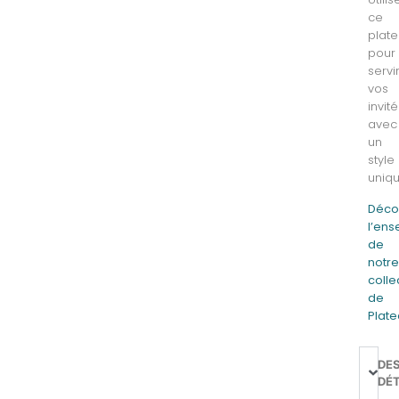
ce
plat
pour
servi
vos
invit
avec
un
style
uniqu
Déco
l’en
de
notr
colle
de
Plat
DE
DÉT