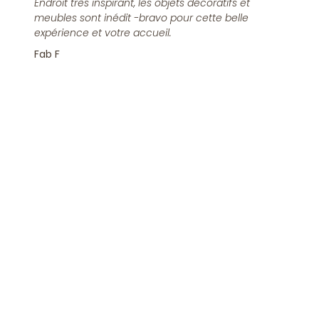
Endroit très inspirant, les objets décoratifs et
meubles sont inédit -bravo pour cette belle
expérience et votre accueil.
Fab F
Rejoindre la Newsletter
S'inscrire