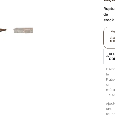
Ruptu
de
stock
Me
disp
si 
DE
CO
Déco
le
Plat
en
méta
TREA
Ajout
une
touc