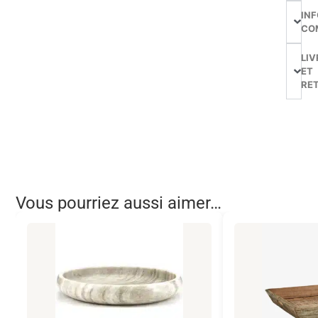
IN
CO
LIV
ET
RE
Vous pourriez aussi aimer…