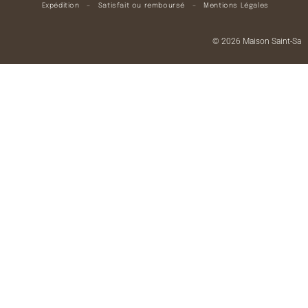
Expédition
–
Satisfait ou remboursé
–
Mentions Légales
© 2026 Maison Saint-Sa