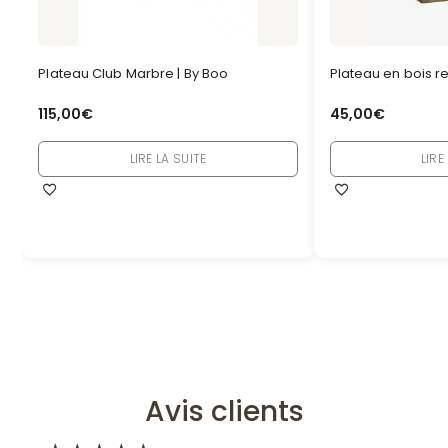
Plateau Club Marbre | By Boo
Plateau en bois r
115,00
€
45,00
€
LIRE LA SUITE
LIRE
Avis clients