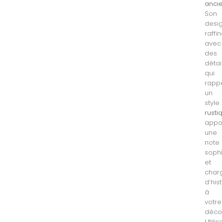
anci
Son
desi
raffin
avec
des
détai
qui
rappe
un
style
rusti
appo
une
note
soph
et
char
d’his
à
votre
décor
Utilis