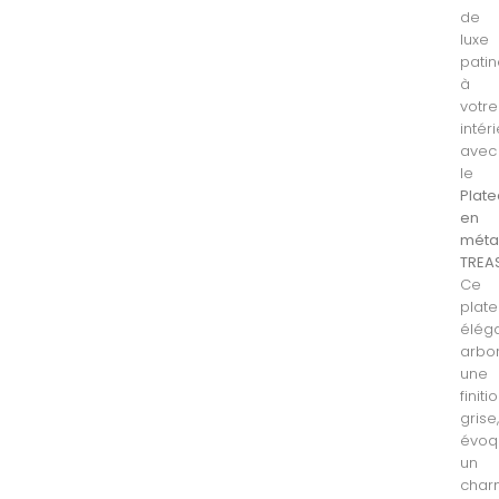
de
luxe
pati
à
votre
intér
avec
le
Plat
en
méta
TREA
Ce
plat
élég
arbo
une
finiti
grise
évoq
un
char