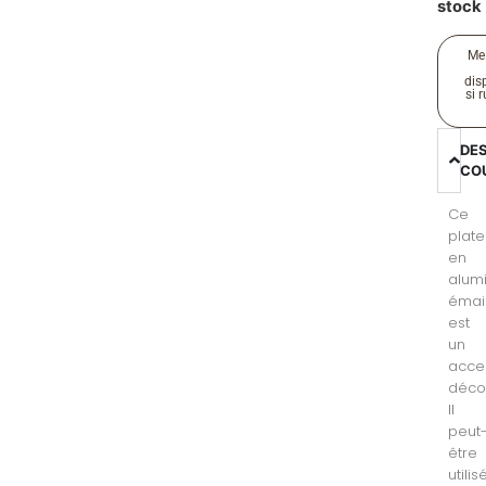
stock
Me
disp
si 
DE
CO
Ce
plat
en
alum
émai
est
un
acce
décor
Il
peut
être
utilis