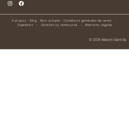
À propos
–
Blog
–
Mon compte
–
Conditions générales de vente
–
Expédition
–
Satisfait ou remboursé
–
Mentions Légales
© 2026 Maison Saint-Sa