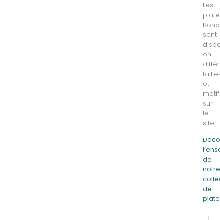
Les
plat
Bonc
sont
dispo
en
diffé
taille
et
motif
sur
le
site.
Déco
l’en
de
notr
colle
de
plat