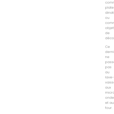
com
plat
dinat
ou
com
objet
de
décor
Ce
derni
ne
pass
pas
au
lave
vaiss
aux
micr
onde
et au
four.