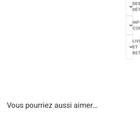
DE
DÉT
IN
CO
LIV
ET
RE
Vous pourriez aussi aimer…