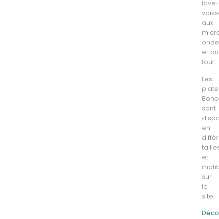
lave
vaiss
aux
micr
onde
et au
four.
Les
plat
Bonc
sont
dispo
en
diffé
taille
et
motif
sur
le
site.
Déco