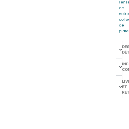
l’en
de
notr
colle
de
plat
DE
DÉT
IN
CO
LIV
ET
RE