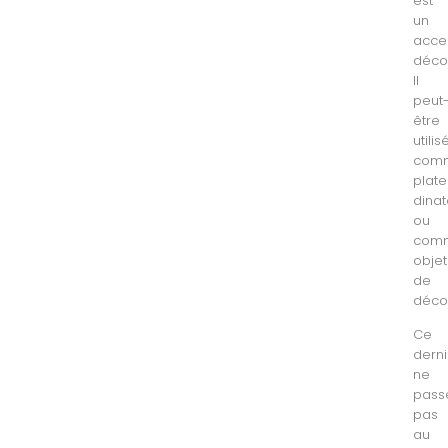
est
un
acce
décor
Il
peut
être
utilis
com
plat
dinat
ou
com
objet
de
décor
Ce
derni
ne
pass
pas
au