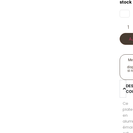
stock
A
Me
disp
si 
DE
CO
Ce
plat
en
alum
émai