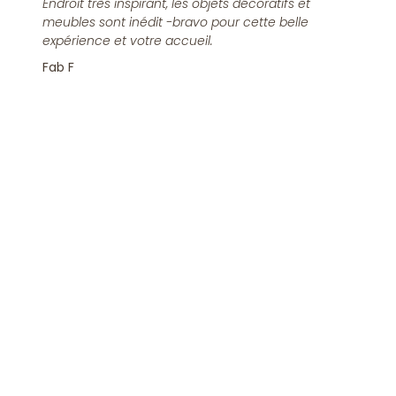
Endroit très inspirant, les objets décoratifs et
meubles sont inédit -bravo pour cette belle
expérience et votre accueil.
Fab F
Rejoindre la Newsletter
S'inscrire