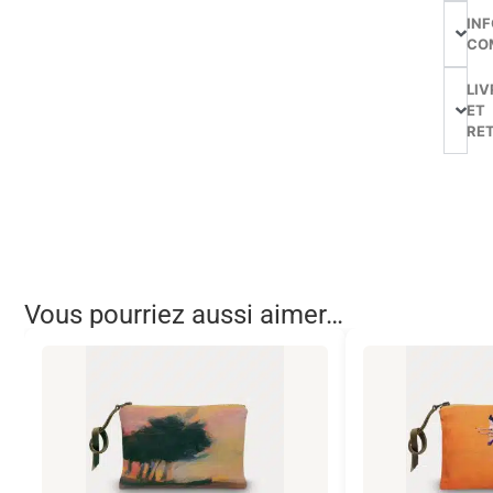
IN
CO
LIV
ET
RE
Vous pourriez aussi aimer…