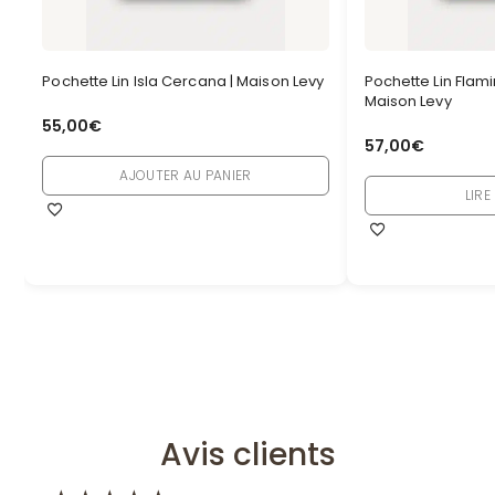
Pochette Lin Isla Cercana | Maison Levy
Pochette Lin Flam
Maison Levy
55,00
€
57,00
€
AJOUTER AU PANIER
LIRE
Avis clients