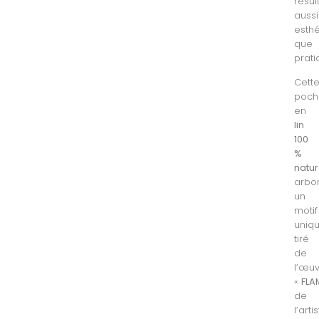
résul
aussi
esth
que
prati
Cett
poch
en
lin
100
%
natur
arbo
un
motif
uniqu
tiré
de
l’œu
«
FLA
de
l’arti