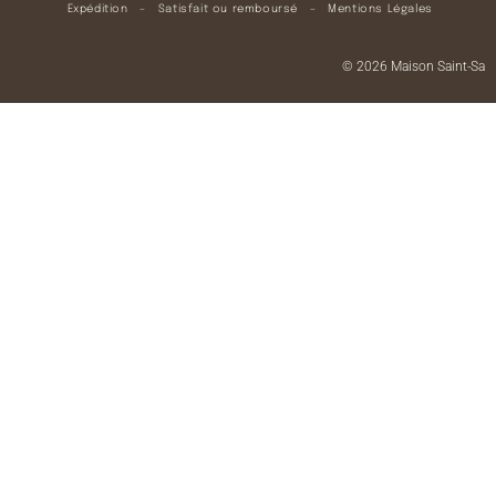
Expédition
–
Satisfait ou remboursé
–
Mentions Légales
© 2026 Maison Saint-Sa