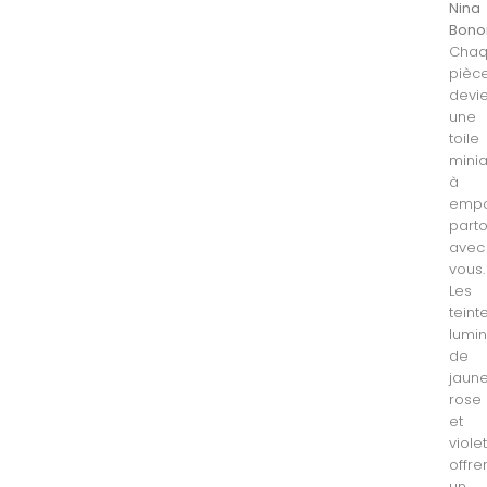
Nina
Bon
Cha
pièc
devi
une
toile
minia
à
empo
parto
avec
vous.
Les
teint
lumi
de
jaune
rose
et
viole
offre
un