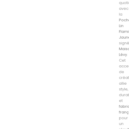
quoti
avec
la
Poch
Lin
Flam
Jaun
sign
Mais
Lévy
.
Cet
acce
de
créa
allie
style,
durab
et
fabri
franç
pour
un