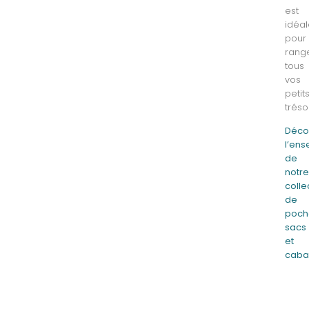
est
idéa
pour
rang
tous
vos
petit
tréso
Déco
l’en
de
notr
colle
de
poch
sacs
et
caba