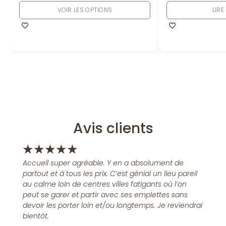
VOIR LES OPTIONS
LIRE
Avis clients
★
★
★
★
★
Accueil super agréable. Y en a absolument de
partout et à tous les prix. C’est génial un lieu pareil
au calme loin de centres villes fatigants où l’on
peut se garer et partir avec ses emplettes sans
devoir les porter loin et/ou longtemps. Je reviendrai
bientôt.