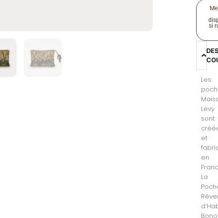
Me
disp
si 
DE
CO
Les
poch
Mais
Levy
sont
créé
et
fabr
en
Franc
La
Poch
Réve
d’Ha
Bon