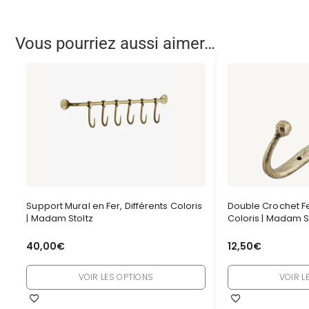
Vous pourriez aussi aimer…
Support Mural en Fer, Différents Coloris
Double Crochet Fe
| Madam Stoltz
Coloris | Madam S
40,00
€
12,50
€
VOIR LES OPTIONS
VOIR L