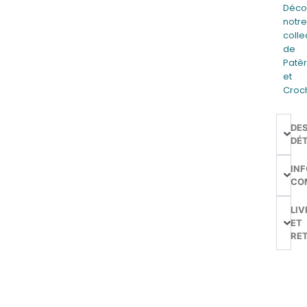
Déco
notr
colle
de
Patè
et
Croc
DE
DÉT
IN
CO
LIV
ET
RE