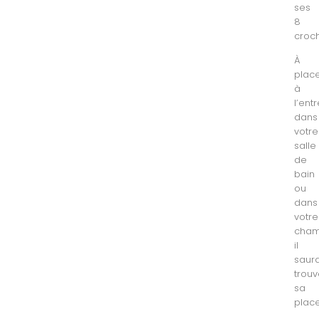
ses
8
croch
À
plac
à
l’entr
dans
votre
salle
de
bain
ou
dans
votre
cham
il
saur
trouv
sa
place