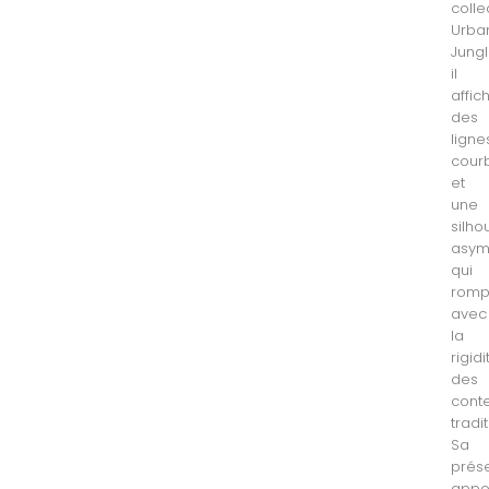
colle
Urba
Jungl
il
affic
des
ligne
cour
et
une
silho
asym
qui
romp
avec
la
rigidi
des
cont
tradi
Sa
prés
appo