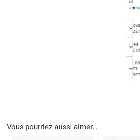
et
Jarr
DE
DÉT
IN
CO
LIV
ET
RE
Vous pourriez aussi aimer…