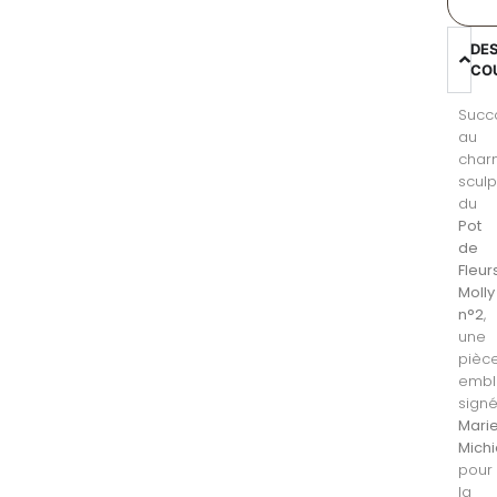
DE
CO
Succ
au
char
sculp
du
Pot
de
Fleur
Molly
n°2
,
une
pièc
embl
sign
Mari
Michi
pour
la