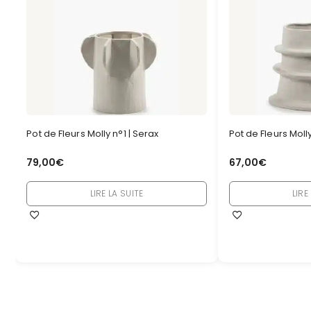
Pot de Fleurs Molly n°1 | Serax
Pot de Fleurs Moll
79,00
€
67,00
€
LIRE LA SUITE
LIRE