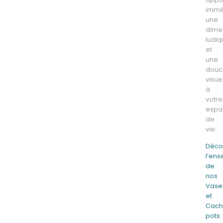
immé
une
dime
ludi
et
une
douc
visue
à
votre
espa
de
vie.
Déco
l’en
de
nos
Vase
et
Cach
pots