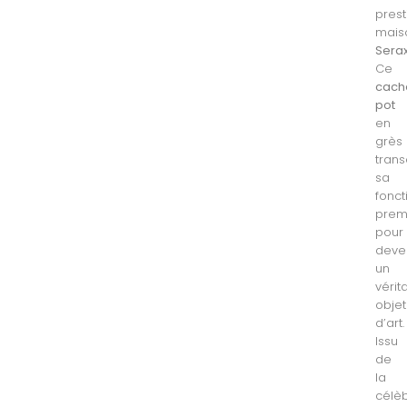
prest
mais
Sera
Ce
cach
pot
en
grès
tran
sa
fonct
prem
pour
deve
un
vérit
objet
d’art.
Issu
de
la
célè