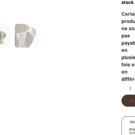
stock
Certa
produ
ne so
pas
payab
en
plusi
fois 
en
diffé
A
Me
disp
si 