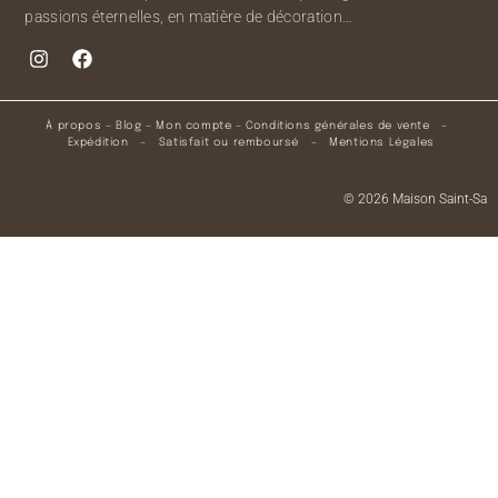
passions éternelles, en matière de décoration…
À propos
–
Blog
–
Mon compte
–
Conditions générales de vente
–
Expédition
–
Satisfait ou remboursé
–
Mentions Légales
© 2026 Maison Saint-Sa