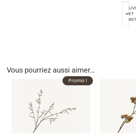
LIV
ET
RE
Vous pourriez aussi aimer…
Promo !