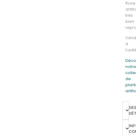
Rose
artifi
très
bien
repro
Vend
à
l’unit
Déco
notr
colle
de
plan
artifi
DE
DÉT
IN
CO