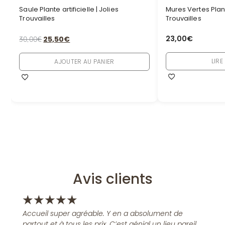
Saule Plante artificielle | Jolies
Mures Vertes Plante
Trouvailles
Trouvailles
23,00
€
30,00
€
25,50
€
LIRE
AJOUTER AU PANIER
Avis clients
★
★
★
★
★
Accueil super agréable. Y en a absolument de
partout et à tous les prix. C’est génial un lieu pareil