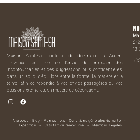
NO
Ma
242
13 
Maison Saint-Sa, boutique de décoration à Aix-en-
+33
Provence, est née de l’envie de proposer des
incontournables et des suggestions plus confidentielles,
dans un souci d’équilibre entre la forme, la matière et la
teinte, afin de répondre à vos envies passagères ou vos
passions éternelles, en matière de décoration…
À propos
–
Blog
–
Mon compte
–
Conditions générales de vente
–
Expédition
–
Satisfait ou remboursé
–
Mentions Légales