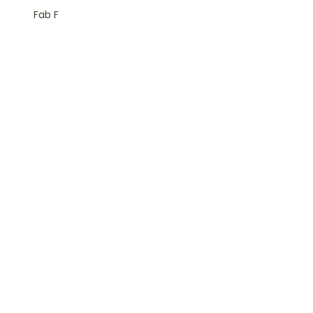
Fab F
Rejoindre la Newsletter
S'inscrire