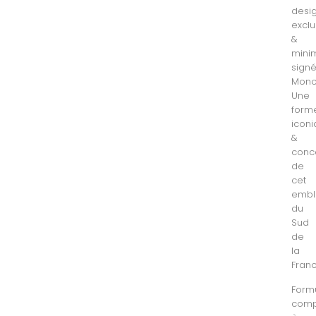
desi
exclu
&
minim
sign
Mono
Une
form
icon
&
conc
de
cet
emb
du
Sud
de
la
Franc
Form
com