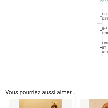
Mono
DE
DÉT
IN
CO
LIV
ET
RE
Vous pourriez aussi aimer…