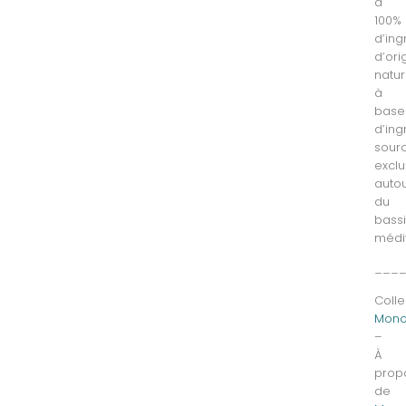
à
100%
d’ing
d’ori
natur
à
base
d’ing
sour
excl
auto
du
bass
médi
___
Colle
Mono
–
À
prop
de