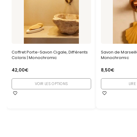
Coffret Porte-Savon Cigale, Différents
Savon de Marseill
Coloris | Monochromic
Monochromic
42,00
€
8,50
€
VOIR LES OPTIONS
LIRE