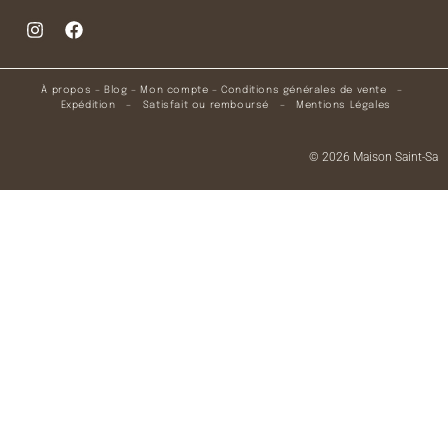
À propos
–
Blog
–
Mon compte
–
Conditions générales de vente
–
Expédition
–
Satisfait ou remboursé
–
Mentions Légales
© 2026 Maison Saint-Sa