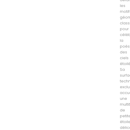
les
motif
géom
clas
pour
célé
la
poés
des
ciels
étoilé
Sa
surf
tech
exclu
accue
une
multi
de
petit
étoil
délic