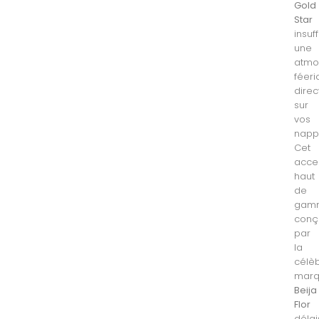
Gold
Star
insuff
une
atmo
féer
dire
sur
vos
napp
Cet
acce
haut
de
gam
conç
par
la
célè
mar
Beija
Flor
déla