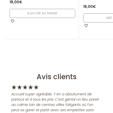
18,00
€
18,00
€
AJOUTER AU PANIER
LIRE
Avis clients
★
★
★
★
★
Accueil super agréable. Y en a absolument de
partout et à tous les prix. C’est génial un lieu pareil
au calme loin de centres villes fatigants où l’on
peut se garer et partir avec ses emplettes sans