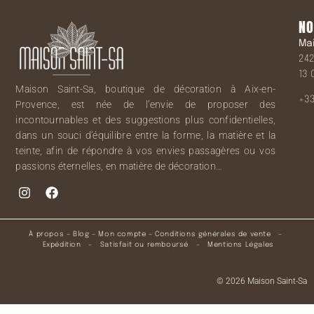
NO
Ma
242
13 
Maison Saint-Sa, boutique de décoration à Aix-en-
+33
Provence, est née de l’envie de proposer des
incontournables et des suggestions plus confidentielles,
dans un souci d’équilibre entre la forme, la matière et la
teinte, afin de répondre à vos envies passagères ou vos
passions éternelles, en matière de décoration…
À propos
–
Blog
–
Mon compte
–
Conditions générales de vente
–
Expédition
–
Satisfait ou remboursé
–
Mentions Légales
© 2026 Maison Saint-Sa