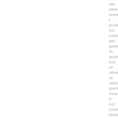
des
table
recta
Il
prot
vos
surf
des
gest
du
quoti
tout
en
offra
un
vérit
spec
visue
à
vos
convi
Mise