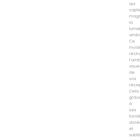
qui
capt
magn
la
lumi
ambi
Ce
modè
réch
l’am
visue
de
vos
récep
Cela
grâc
à
ses
tonal
doré
et
subt