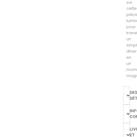
sur
cette
pièc
lumi
pour
tran
un
simp
dîner
en
un
mom
magi
DE
DÉT
IN
CO
LIV
ET