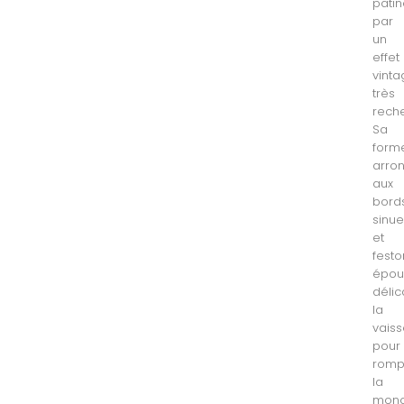
pati
par
un
effet
vint
très
rech
Sa
form
arro
aux
bord
sinu
et
fest
épou
déli
la
vaiss
pour
romp
la
mono