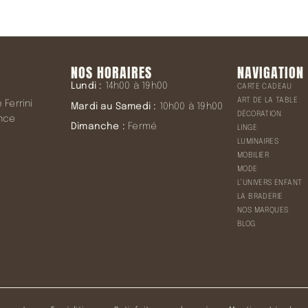
NOS HORAIRES
NAVIGATION
Lundi :
14h00 à 19h00
CARTE CADEAU
ART DE LA TABLE
Ferrini
Mardi au Samedi :
10h00 à 19h00
DÉCORATION
ence
Dimanche :
Fermé
LINGE
LUMINAIRES
MOBILIER
MODE
L’UNIVERS ENFANT
LA BRADERIE
NOS MARQUES
BLOG