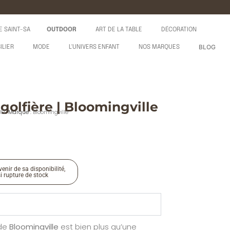
E SAINT-SA
OUTDOOR
ART DE LA TABLE
DÉCORATION
BLOG
ILIER
MODE
L'UNIVERS ENFANT
NOS MARQUES
olfière | Bloomingville
ËL
Marque :
Bloomingville
enir de sa disponibilité,
si rupture de stock
de
Bloomingville
est bien plus qu’une