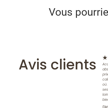
Vous pourri
Avis clients
★
Acc
abs
pri
cal
où 
ses
loi
bie
Did