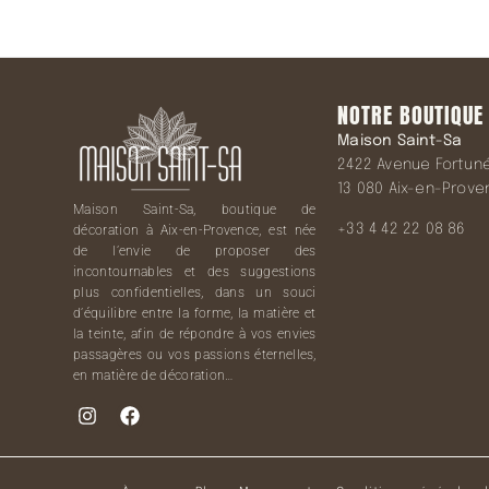
NOTRE BOUTIQUE
Maison Saint-Sa
2422 Avenue Fortuné 
13 080 Aix-en-Prov
Maison Saint-Sa, boutique de
+33 4 42 22 08 86
décoration à Aix-en-Provence, est née
de l’envie de proposer des
incontournables et des suggestions
plus confidentielles, dans un souci
d’équilibre entre la forme, la matière et
la teinte, afin de répondre à vos envies
passagères ou vos passions éternelles,
en matière de décoration…