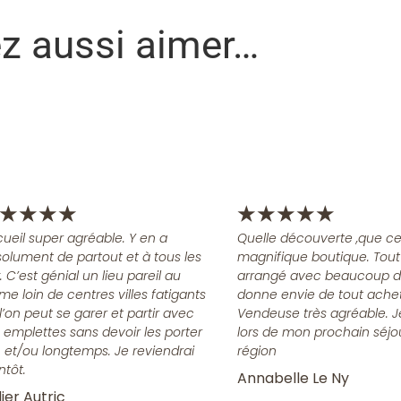
ez aussi aimer…
★
★
★
★
★
★
★
★
★
ueil super agréable. Y en a
Quelle découverte ,que ce
olument de partout et à tous les
magnifique boutique. Tout
x. C’est génial un lieu pareil au
arrangé avec beaucoup d
me loin de centres villes fatigants
donne envie de tout achet
l’on peut se garer et partir avec
Vendeuse très agréable. J
 emplettes sans devoir les porter
lors de mon prochain séjo
n et/ou longtemps. Je reviendrai
région
ntôt.
Annabelle Le Ny
ier Autric