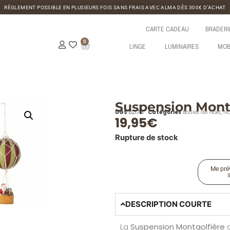
RÈGLEMENT POSSIBLE EN PLUSIEURS FOIS SANS FRAIS AVEC ALMA DÈS 300€ D’ACHAT
CARTE CADEAU
BRADERI
0
LINGE
LUMINAIRES
MOB
Suspension Montg
UGS
021713
Catégories
Boules de Noël
,
NO
19,95
€
Rupture de stock
Me prév
DESCRIPTION COURTE
La
Suspension Montgolfière