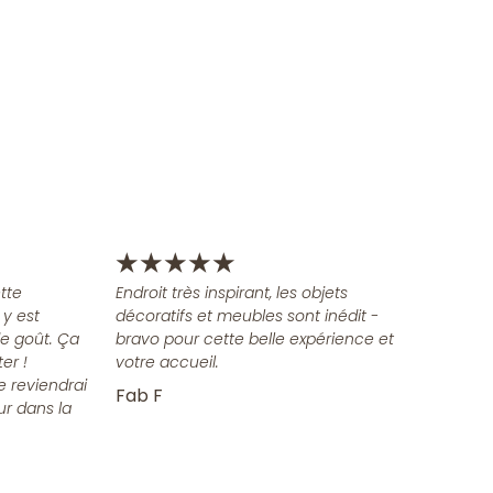
★
★
★
★
★
tte
Endroit très inspirant, les objets
 y est
décoratifs et meubles sont inédit -
e goût. Ça
bravo pour cette belle expérience et
er !
votre accueil.
e reviendrai
Fab F
ur dans la