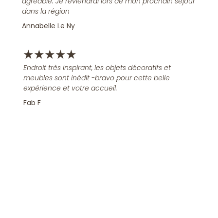
agréable. Je reviendrai lors de mon prochain séjour
dans la région
Annabelle Le Ny
★
★
★
★
★
Endroit très inspirant, les objets décoratifs et
meubles sont inédit -bravo pour cette belle
expérience et votre accueil.
Fab F
Rejoindre la Newsletter