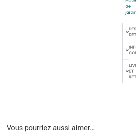
Mobil
de
jardi
DE
DÉT
IN
CO
LIV
ET
RE
Vous pourriez aussi aimer…