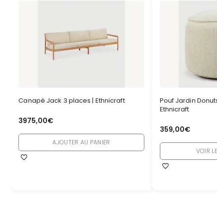
Canapé Jack 3 places | Ethnicraft
Pouf Jardin Donuts,
Ethnicraft
3975,00
€
359,00
€
AJOUTER AU PANIER
VOIR L