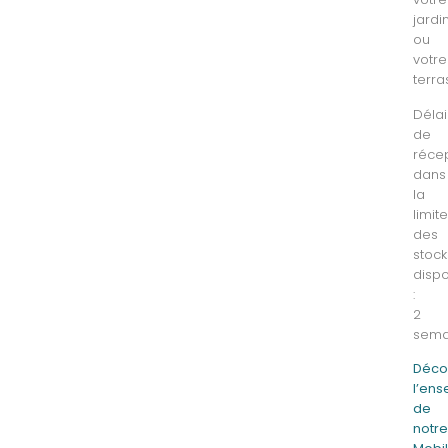
jardi
ou
votre
terra
Délai
de
récep
dans
la
limit
des
stock
dispo
:
2
sema
Déco
l’en
de
notr