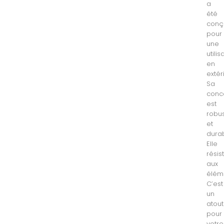
a
été
conç
pour
une
utilis
en
extér
Sa
conc
est
robu
et
durab
Elle
résis
aux
élém
C’est
un
atout
pour
votre