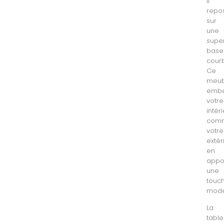
Il
repo
sur
une
supe
base
cour
Ce
meub
embel
votre
intér
com
votre
extér
en
appo
une
touc
mode
La
table