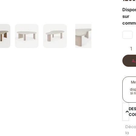
Dispo
sur
comm
A
Me
disp
si 
DE
CO
Déco
la