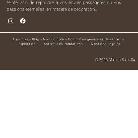
teinte, afin de répondre à vos envies passagères ou vos
passions éternelles, en matière de décoration…
À propos
–
Blog
–
Mon compte
–
Conditions générales de vente
–
Expédition
–
Satisfait ou remboursé
–
Mentions Légales
© 2026 Maison Saint-Sa