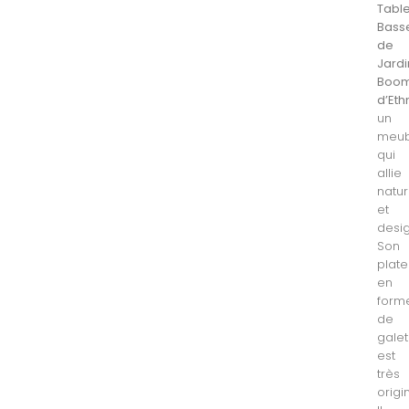
Tabl
Bass
de
Jardi
Boo
d’Eth
un
meub
qui
allie
natu
et
desig
Son
plat
en
form
de
galet
est
très
origin