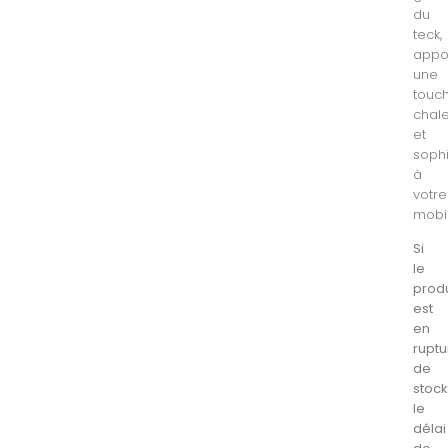
du
teck,
appo
une
touc
chal
et
soph
à
votre
mobil
Si
le
produ
est
en
ruptu
de
stock
le
délai