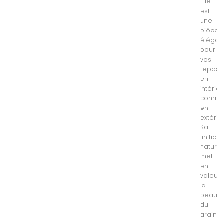
Elle
est
une
pièc
élég
pour
vos
repa
en
intér
com
en
extér
Sa
finiti
natur
met
en
valeu
la
beau
du
grain