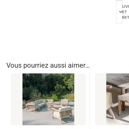
LIV
ET
RE
Vous pourriez aussi aimer…