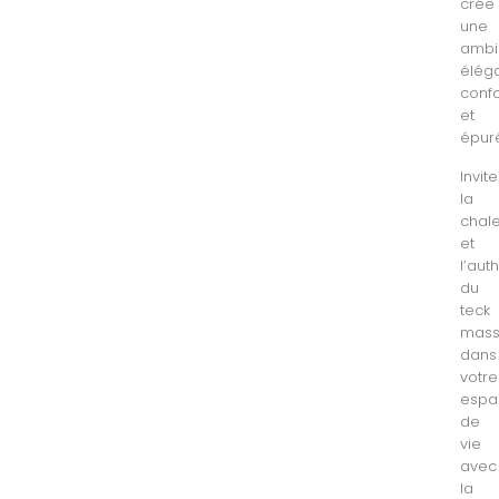
crée
une
ambi
éléga
conf
et
épur
Invite
la
chal
et
l’aut
du
teck
mass
dans
votre
espa
de
vie
avec
la