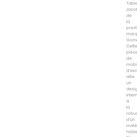
Tabl
Jaco
de
la
prest
mar
Gomm
Cett
pièc
de
mobil
d’ex
allie
un
desi
inte
à
la
robu
d’un
maté
noble