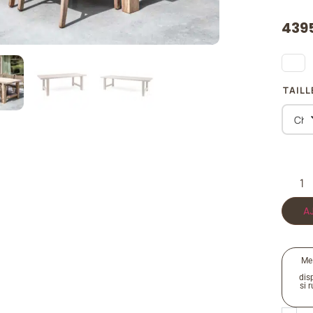
439
TAILL
A
Me
disp
si 