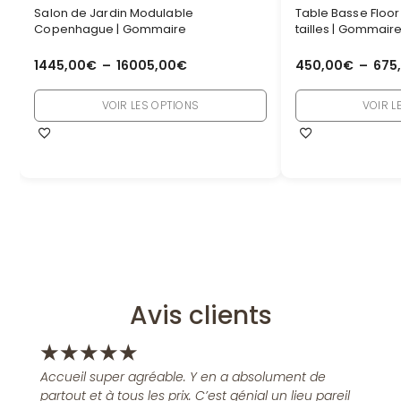
Salon de Jardin Modulable
Table Basse Floor
Copenhague | Gommaire
tailles | Gommair
1445,00
€
–
16005,00
€
450,00
€
–
675
VOIR LES OPTIONS
VOIR L
Avis clients
★
★
★
★
★
Accueil super agréable. Y en a absolument de
partout et à tous les prix. C’est génial un lieu pareil