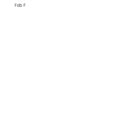
Fab F
Rejoindre la Newsletter
S'inscrire