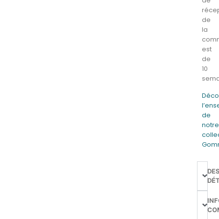
de
réce
de
la
com
est
de
10
sema
Déco
l’en
de
notr
colle
Gom
DE
DÉT
IN
CO