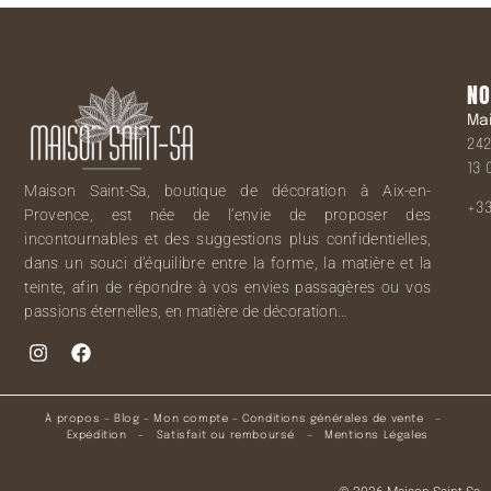
NO
Ma
242
13 
Maison Saint-Sa, boutique de décoration à Aix-en-
+33
Provence, est née de l’envie de proposer des
incontournables et des suggestions plus confidentielles,
dans un souci d’équilibre entre la forme, la matière et la
teinte, afin de répondre à vos envies passagères ou vos
passions éternelles, en matière de décoration…
À propos
–
Blog
–
Mon compte
–
Conditions générales de vente
–
Expédition
–
Satisfait ou remboursé
–
Mentions Légales