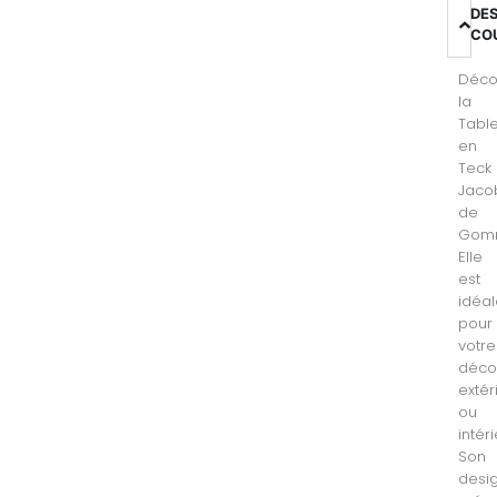
DE
CO
Déco
la
Tabl
en
Teck
Jaco
de
Gomm
Elle
est
idéa
pour
votre
déco
extér
ou
intéri
Son
desi