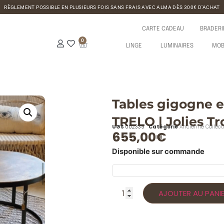
RÈGLEMENT POSSIBLE EN PLUSIEURS FOIS SANS FRAIS AVEC ALMA DÈS 300€ D’ACHAT
CARTE CADEAU
BRADERI
0
LINGE
LUMINAIRES
MOB
Tables gigogne e
TRELO | Jolies Tr
UGS
002339
Catégorie
Ancienne Collect
655,00
€
Disponible sur commande
AJOUTER AU PANI