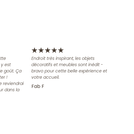
★
★
★
★
★
tte
Endroit très inspirant, les objets
 y est
décoratifs et meubles sont inédit -
e goût. Ça
bravo pour cette belle expérience et
er !
votre accueil.
e reviendrai
Fab F
ur dans la