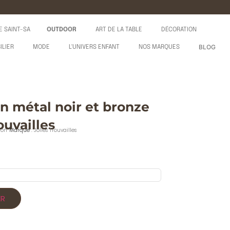
E SAINT-SA
OUTDOOR
ART DE LA TABLE
DÉCORATION
BLOG
ILIER
MODE
L'UNIVERS ENFANT
NOS MARQUES
n métal noir et bronze
ouvailles
ion
Marque :
Jolies Trouvailles
ER