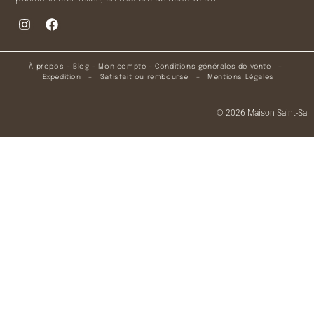
À propos
–
Blog
–
Mon compte
–
Conditions générales de vente
–
Expédition
–
Satisfait ou remboursé
–
Mentions Légales
© 2026 Maison Saint-Sa