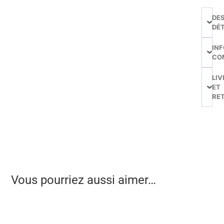
DE
DÉT
IN
CO
LIV
ET
RE
Vous pourriez aussi aimer…