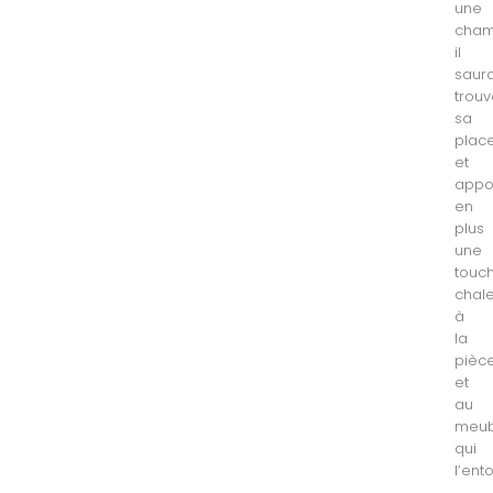
une
cha
il
saur
trouv
sa
plac
et
appo
en
plus
une
touc
chal
à
la
pièc
et
au
meub
qui
l’ent