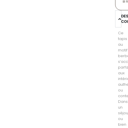
si 
DE
CO
Ce
tapis
au
motif
berb
s’ac
parf
aux
intér
auth
ou
cont
Dans
un
séjou
ou
bien