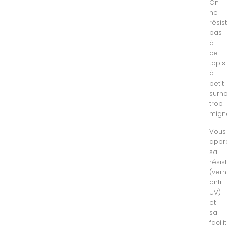
On
ne
résis
pas
à
ce
tapis
à
petit
surn
trop
mign
Vous
appr
sa
résis
(vern
anti-
UV)
et
sa
facili