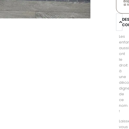
disp
si 
DE
CO
Les
enfa
aussi
ont
le
droit
à
une
déc
dign
de
ce
nom
!
Laiss
vous