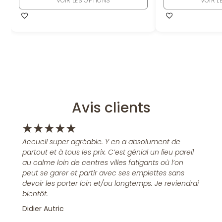
VOIR LES OPTIONS
VOIR L
Avis clients
★
★
★
★
★
Accueil super agréable. Y en a absolument de
partout et à tous les prix. C’est génial un lieu pareil
au calme loin de centres villes fatigants où l’on
peut se garer et partir avec ses emplettes sans
devoir les porter loin et/ou longtemps. Je reviendrai
bientôt.
Didier Autric