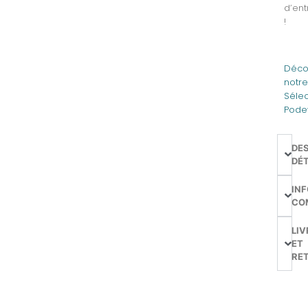
d’ent
!
Déco
notr
Sélec
Pode
DE
DÉT
IN
CO
LIV
ET
RE