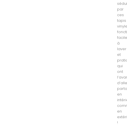
sédu
par
ces
tapis
vinyle
fonct
facil
à
laver
et
prat
qui
ont
l’av
d’all
parto
en
intér
com
en
extér
!