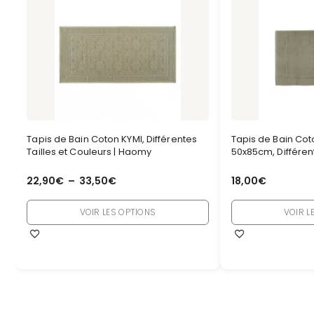
Tapis de Bain Coton KYMI, Différentes
Tapis de Bain Co
Tailles et Couleurs | Haomy
50x85cm, Différen
22,90
€
–
33,50
€
18,00
€
VOIR LES OPTIONS
VOIR L