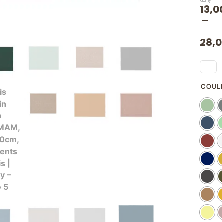
Haomy
13,0
–
28,
COUL