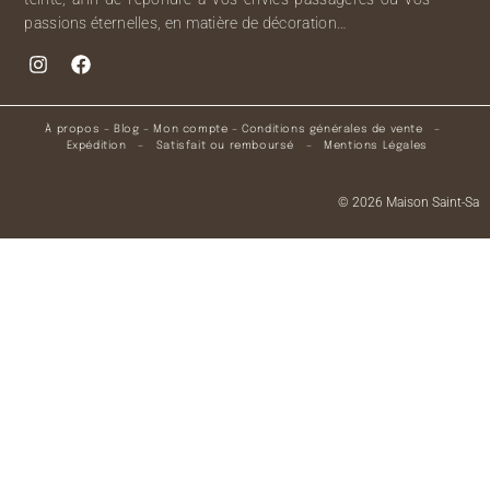
passions éternelles, en matière de décoration…
À propos
–
Blog
–
Mon compte
–
Conditions générales de vente
–
Expédition
–
Satisfait ou remboursé
–
Mentions Légales
© 2026 Maison Saint-Sa