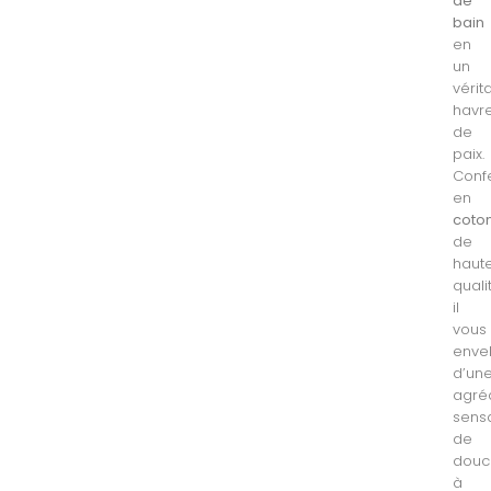
de
bain
en
un
vérit
havr
de
paix.
Conf
en
coto
de
haut
quali
il
vous
enve
d’un
agré
sens
de
douc
à