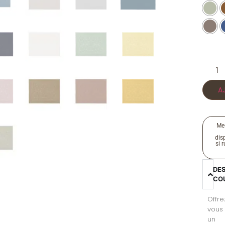
A
Me
disp
si 
DE
CO
Offre
vous
un