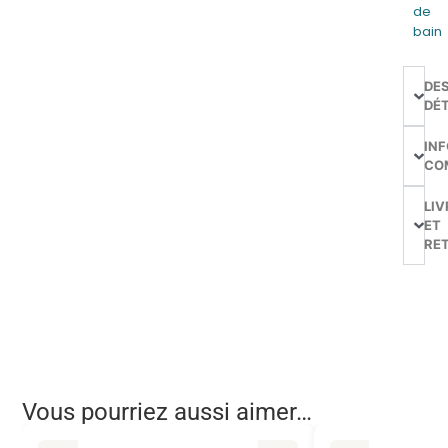
de
bain
DE
DÉT
IN
CO
LIV
ET
RE
Vous pourriez aussi aimer…