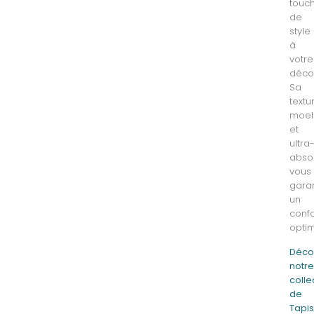
touc
de
style
à
votre
décor
Sa
textu
moel
et
ultra
abso
vous
garan
un
confo
optim
Déco
notr
colle
de
Tapi