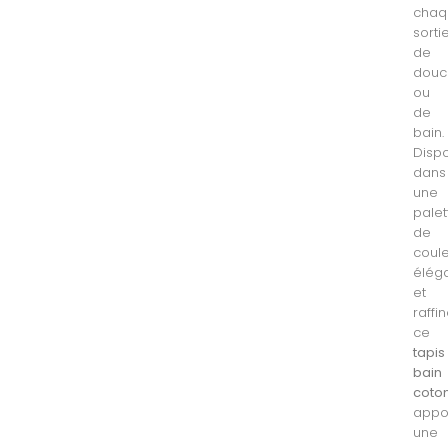
chaq
sorti
de
douc
ou
de
bain.
Disp
dans
une
palet
de
coul
élég
et
raffi
ce
tapis
bain
coto
appo
une