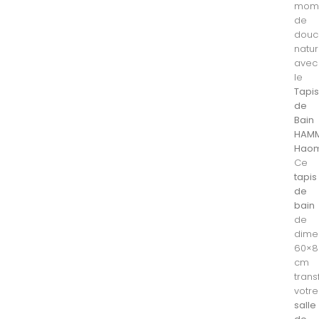
mom
de
douc
natur
avec
le
Tapi
de
Bain
HAM
Haom
Ce
tapis
de
bain
de
dime
60×8
cm
tran
votre
salle