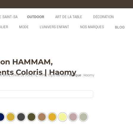
E SAINT-SA
OUTDOOR
ART DE LA TABLE
DÉCORATION
BLOG
ILIER
MODE
L'UNIVERS ENFANT
NOS MARQUES
oton HAMMAM,
nts Coloris | Haomy
E BAIN
,
LINGE DE TOILETTE
,
TAPIS
,
Tapis de bain
Marque :
Haomy