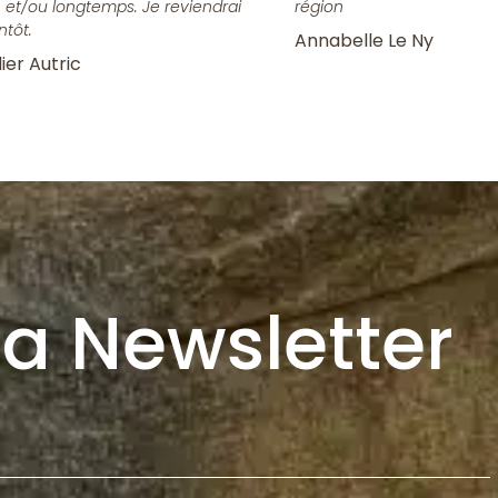
n et/ou longtemps. Je reviendrai
région
ntôt.
Annabelle Le Ny
ier Autric
la Newsletter