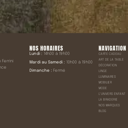
NOS HORAIRES
NAVIGATION
Lundi :
14h00 à 19h00
CARTE CADEAU
ART DE LA TABLE
Ferrini
Mardi au Samedi :
10h00 à 19h00
DÉCORATION
ence
Dimanche :
Fermé
LINGE
LUMINAIRES
MOBILIER
MODE
L’UNIVERS ENFANT
LA BRADERIE
NOS MARQUES
BLOG