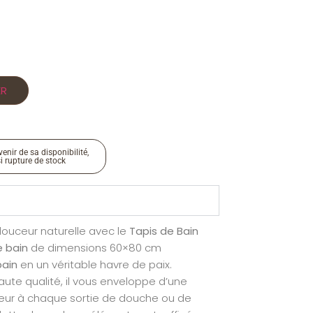
ER
enir de sa disponibilité,
si rupture de stock
uceur naturelle avec le
Tapis de Bain
e bain
de dimensions 60×80 cm
bain
en un véritable havre de paix.
ute qualité, il vous enveloppe d’une
eur à chaque sortie de douche ou de