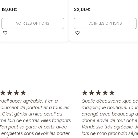
18,00
€
32,00
€
VOIR LES OPTIONS
VOIR LES OPTIONS
★
★
★
★
★
★
★
★
★
ueil super agréable. Y en a
Quelle découverte ,que ce
olument de partout et à tous les
magnifique boutique. Tout
x. C’est génial un lieu pareil au
arrangé avec beaucoup d
me loin de centres villes fatigants
donne envie de tout achet
l’on peut se garer et partir avec
Vendeuse très agréable. J
 emplettes sans devoir les porter
lors de mon prochain séjo