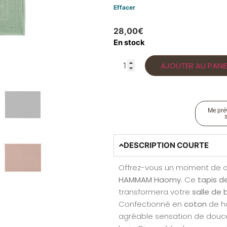
Effacer
28,00
€
En stock
AJOUTER AU PANI
Me prév
DESCRIPTION COURTE
Offrez-vous un moment de do
HAMMAM Haomy.
Ce
tapis d
transformera votre
salle de 
Confectionné en
coton
de ha
agréable sensation de douc