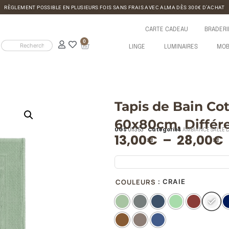
RÈGLEMENT POSSIBLE EN PLUSIEURS FOIS SANS FRAIS AVEC ALMA DÈS 300€ D’ACHAT
CARTE CADEAU
BRADERI
0
LINGE
LUMINAIRES
MOB
Tapis de Bain C
60x80cm, Différe
UGS
011353
Catégories
AMBIANCE SALLE D
13,00
€
–
28,00
€
COULEURS
: CRAIE