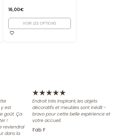
16,00
€
VOIR LES OPTIONS
★
★
★
★
★
tte
Endroit très inspirant, les objets
 y est
décoratifs et meubles sont inédit -
e goût. Ça
bravo pour cette belle expérience et
er !
votre accueil.
e reviendrai
Fab F
ur dans la