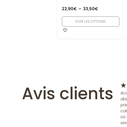
22,90
€
–
33,50
€
VOIR LES OPTIONS
Avis clients
★
Acc
abs
pri
cal
où 
ses