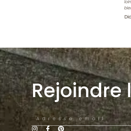
loi
bie
Did
Rejoindre 