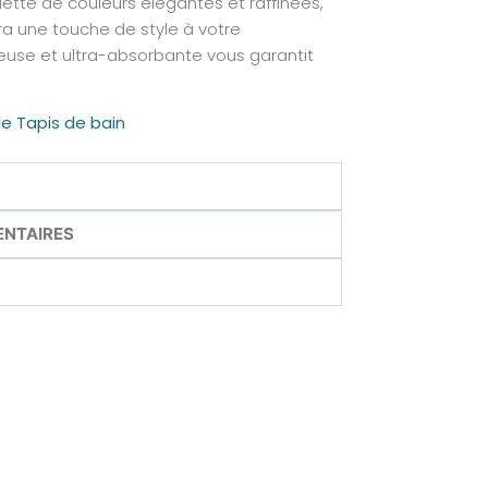
lette de couleurs élégantes et raffinées,
a une touche de style à votre
euse et ultra-absorbante vous garantit
de Tapis de bain
ENTAIRES