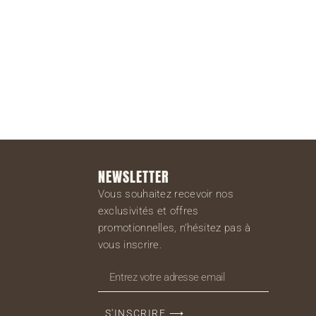
S'inscrire
NEWSLETTER
Vous souhaitez recevoir nos
exclusivités et offres
promotionnelles, n’hésitez pas à
vous inscrire.
S'INSCRIRE ⟶