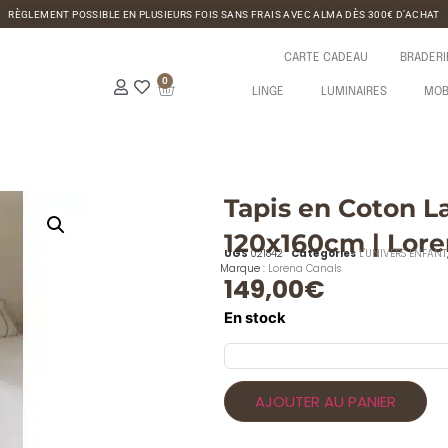
RÈGLEMENT POSSIBLE EN PLUSIEURS FOIS SANS FRAIS AVEC ALMA DÈS 300€ D’ACHAT
CARTE CADEAU
BRADERI
0
LINGE
LUMINAIRES
MOB
Tapis en Coton 
120x160cm | Lore
UGS
021842
Catégories
L'UNIVERS ENFANT
Marque :
Lorena Canals
149,00
€
En stock
AJOUTER AU PANIER