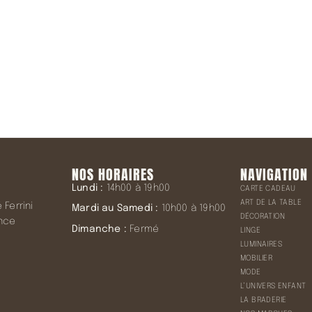
NOS HORAIRES
NAVIGATION
Lundi :
14h00 à 19h00
CARTE CADEAU
ART DE LA TABLE
Ferrini
Mardi au Samedi :
10h00 à 19h00
DÉCORATION
ence
Dimanche :
Fermé
LINGE
LUMINAIRES
MOBILIER
MODE
L’UNIVERS ENFANT
LA BRADERIE