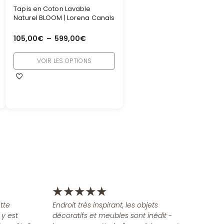
Tapis en Coton Lavable
Naturel BLOOM | Lorena Canals
105,00
€
–
599,00
€
VOIR LES OPTIONS
★
★
★
★
★
tte
Endroit très inspirant, les objets
 y est
décoratifs et meubles sont inédit -