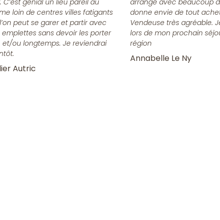
x. C’est génial un lieu pareil au
arrangé avec beaucoup d
me loin de centres villes fatigants
donne envie de tout achet
l’on peut se garer et partir avec
Vendeuse très agréable. J
 emplettes sans devoir les porter
lors de mon prochain séjo
n et/ou longtemps. Je reviendrai
région
ntôt.
Annabelle Le Ny
ier Autric
la Newsletter