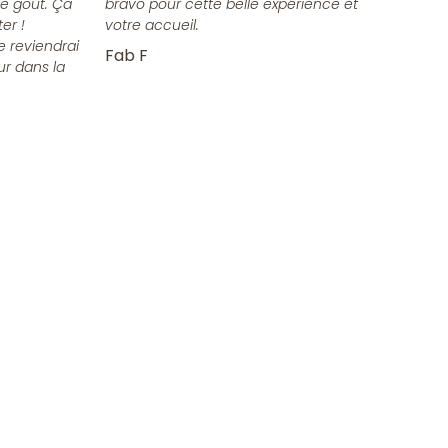
e goût. Ça
bravo pour cette belle expérience et
er !
votre accueil.
e reviendrai
Fab F
ur dans la