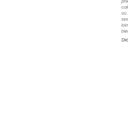
pri
cal
où 
ses
loi
bie
Did
Rejoindre 