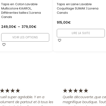
Tapis en Coton Lavable
Tapis en Laine Lavable
Multicolore KAAROL,
Coquillage SUMAK | Lorena
Différentes tailles | Lorena
Canals
Canals
915,00
€
249,00
€
–
379,00
€
LIRE LA SUITE
VOIR LES OPTIONS
★
★
★
★
★
★
★
★
★
ueil super agréable. Y en a
Quelle découverte ,que ce
olument de partout et à tous les
magnifique boutique. Tout