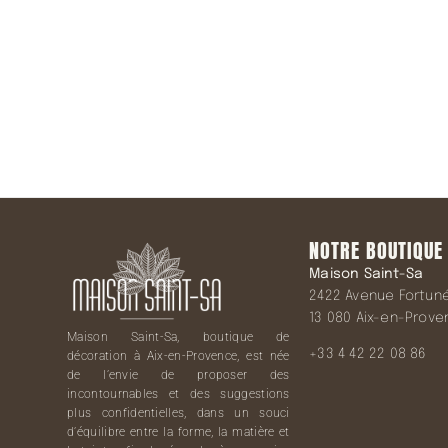
NOTRE BOUTIQUE
Maison Saint-Sa
2422 Avenue Fortuné 
13 080 Aix-en-Prov
Maison Saint-Sa, boutique de
+33 4 42 22 08 86
décoration à Aix-en-Provence, est née
de l’envie de proposer des
incontournables et des suggestions
plus confidentielles, dans un souci
d’équilibre entre la forme, la matière et