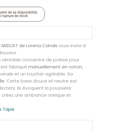
enir de sa disponibilité,
si rupture de stock
STARDUST de Lorena Canals
vous invite à
 douceur.
n véritable concentré de poésie pour
l est fabriqué
manuellement en coton
,
isanale et un toucher agréable. Sa
lle
. Cette base douce et neutre est
iscrets. Ils évoquent la poussière
s créez une ambiance onirique et
s Tapis