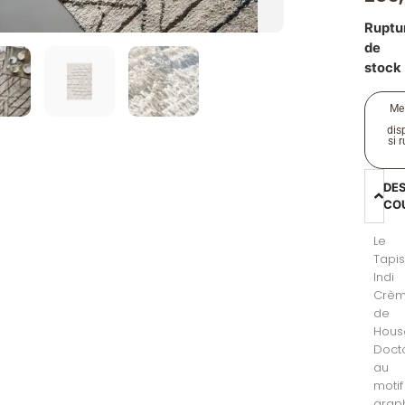
Ruptu
de
stock
Me
disp
si 
DE
CO
Le
Tapi
Indi
Crè
de
Hous
Doct
au
motif
grap