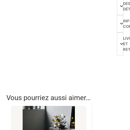
DE
DÉT
IN
CO
LIV
ET
RE
Vous pourriez aussi aimer…