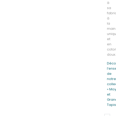
à
sa
fabri
à
la
main
uniq
et
en
coto
doux.
Déco
l’en
de
notr
colle
« Mo
et
Gran
Tapis