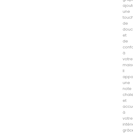
ajou
une
touc
de
douc
et
de
confo
à
votre
mais
Il
appo
une
note
chal
et
accue
à
votre
intér
grâc