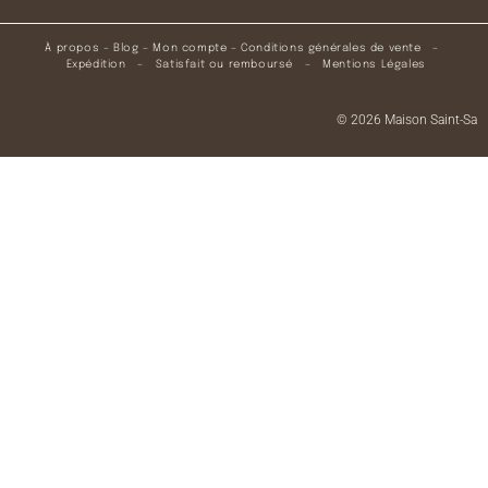
À propos
–
Blog
–
Mon compte
–
Conditions générales de vente
–
Expédition
–
Satisfait ou remboursé
–
Mentions Légales
© 2026 Maison Saint-Sa