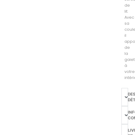
de
lit.
Avec
sa
coul
il
appo
de
la
gaie
à
votre
intéri
DE
DÉT
IN
CO
LIV