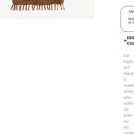
Me
disp
si 
DE
CO
Ce
tapis
est
idéal
à
mett
dans
une
salle
de
bain
ou
en
sorti