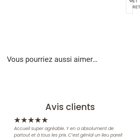
ET
RE
Vous pourriez aussi aimer…
Avis clients
★
★
★
★
★
Accueil super agréable. Y en a absolument de
partout et à tous les prix. C’est génial un lieu pareil