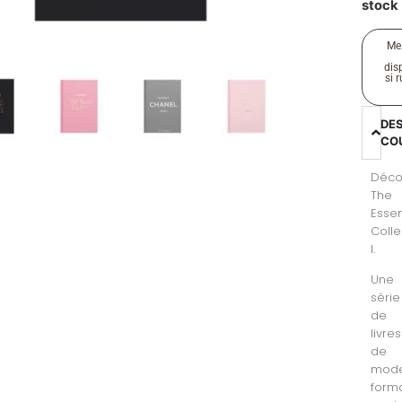
stock
Me
disp
si 
DE
CO
Déco
The
Esse
Colle
I.
Une
série
de
livres
de
mod
form