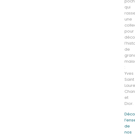
poch
qui
rass
une
colle
pour
déco
l’hist
de
gran
mais
:
Yves
Saint
Laure
Chan
et
Dior.
Déco
l’en
de
nos