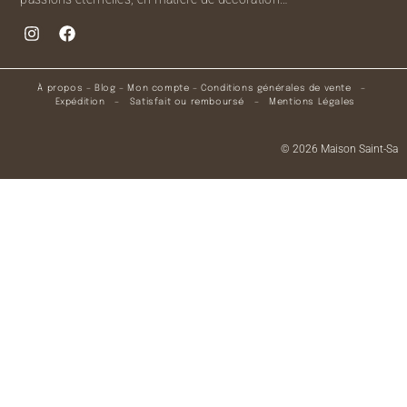
À propos
–
Blog
–
Mon compte
–
Conditions générales de vente
–
Expédition
–
Satisfait ou remboursé
–
Mentions Légales
© 2026 Maison Saint-Sa