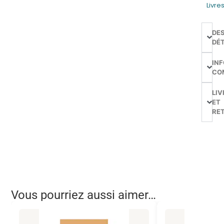
Livre
DE
DÉT
IN
CO
LIV
ET
RE
Vous pourriez aussi aimer…