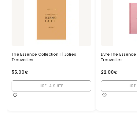
The Essence Collection II | Jolies
Livre The Essence O
Trouvailles
Trouvailles
55,00
€
22,00
€
LIRE LA SUITE
LIRE