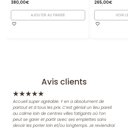
380,00
€
265,00
€
AJOUTER AU PANIER
VOIR L
Avis clients
★
★
★
★
★
Accueil super agréable. Y en a absolument de
partout et à tous les prix. C’est génial un lieu pareil
au calme loin de centres villes fatigants où l’on
peut se garer et partir avec ses emplettes sans
devoir les porter loin et/ou longtemps. Je reviendrai