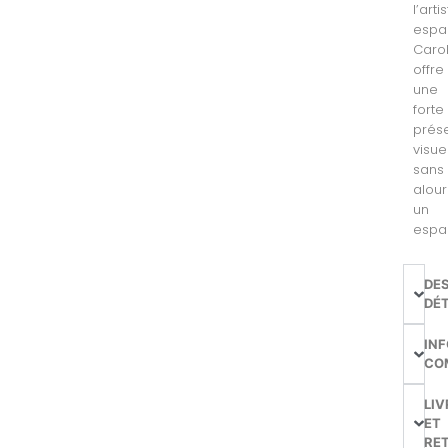
l’arti
espa
Caro
offre
une
forte
prés
visue
sans
alour
un
espa
DE
DÉT
IN
CO
LIV
ET
RE