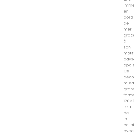
imme
en
bord
de
mer
grâc
à
son
motif
pays
apais
Ce
déco
mura
gran
form
120 ×
issu
de
la
colla
avec