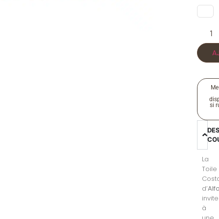
A
Me
disp
si 
DE
CO
La
Toile
Costa
d’
Alf
invite
à
une