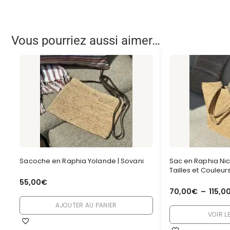
Vous pourriez aussi aimer…
Sacoche en Raphia Yolande | Sovani
Sac en Raphia Nic
Tailles et Couleur
55,00
€
70,00
€
–
115,0
AJOUTER AU PANIER
VOIR L