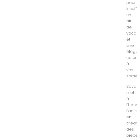
pour
insuff
un
air
de
vaca
et
une
élég
natur
à
vos
sortie
Sova
met
à
l’hon
l’art
en
créa
des
pièc