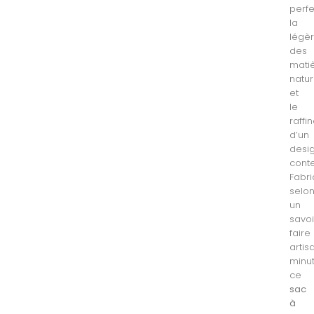
perfe
la
légè
des
mati
natur
et
le
raffi
d’un
desi
cont
Fabr
selo
un
savoi
faire
artis
minut
ce
sac
à