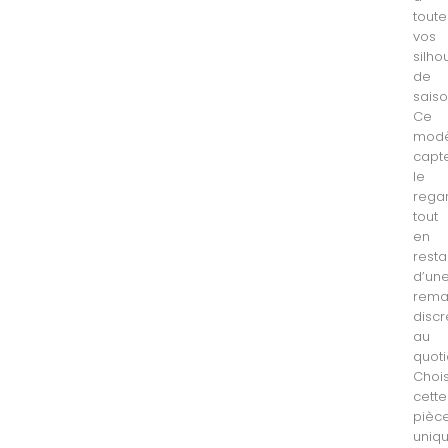
toute
vos
silho
de
saiso
Ce
modè
capt
le
rega
tout
en
resta
d’un
rema
discr
au
quoti
Chois
cette
pièc
uniq