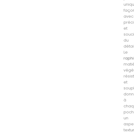
uniqu
faço
avec
préci
et
souc
du
détail
Le
raph
mati
végé
résis
et
soupl
donn
à
chaq
poch
un
aspe
textu