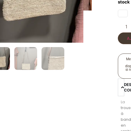
stock
A
Me
disp
si 
DE
CO
La
trou
à
band
en