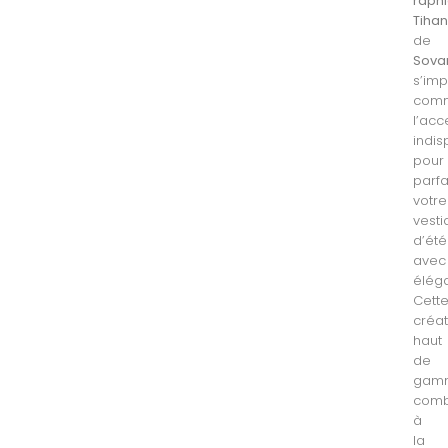
raph
Tiha
de
Sova
s’im
com
l’acc
indi
pour
parfa
votre
vesti
d’été
avec
élég
Cett
créat
haut
de
gam
comb
à
la