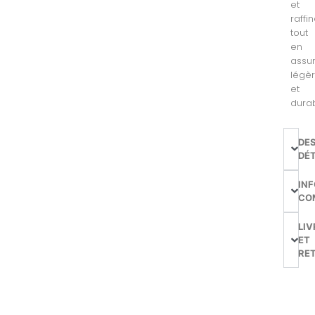
et
raffin
tout
en
assu
légè
et
durab
DE
DÉT
IN
CO
LIV
ET
RE