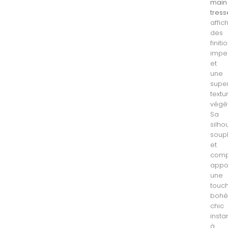
main
tress
affic
des
finiti
impe
et
une
supe
textu
végét
Sa
silho
soup
et
comp
appo
une
touc
boh
chic
inst
à